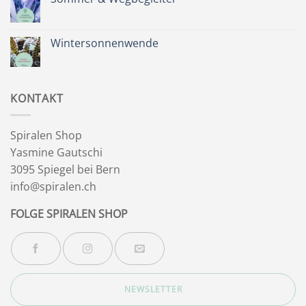
für
dich
Keine
&
Kommentare
Besinnlichkeit
zu
Sommer
Wintersonnenwende
&
Wegbegleiter
Keine
Kommentare
zu
Wintersonnenwende
KONTAKT
Spiralen Shop
Yasmine Gautschi
3095 Spiegel bei Bern
info@spiralen.ch
FOLGE SPIRALEN SHOP
NEWSLETTER