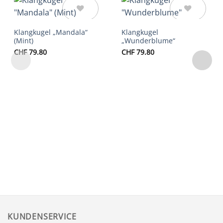
Auf die
Auf die
Klangkugel „Mandala“
Klangkugel
Wunschliste
Wunschliste
(Mint)
„Wunderblume“
CHF
79.80
CHF
79.80
KUNDENSERVICE