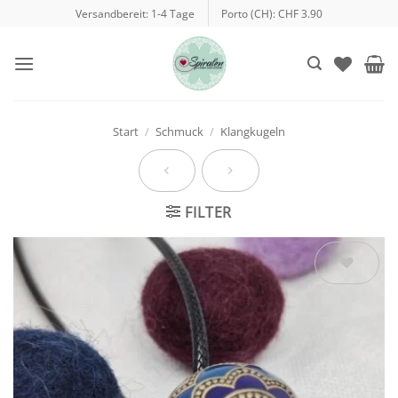
Zum
Versandbereit: 1-4 Tage
Porto (CH): CHF 3.90
Inhalt
springen
Start
/
Schmuck
/
Klangkugeln
FILTER
Auf die
Wunschliste