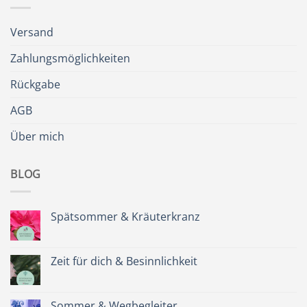
Versand
Zahlungsmöglichkeiten
Rückgabe
AGB
Über mich
BLOG
Spätsommer & Kräuterkranz
Keine
Kommentare
zu
Spätsommer
Zeit für dich & Besinnlichkeit
&
Kräuterkranz
Keine
Kommentare
zu
Zeit
Sommer & Wegbegleiter