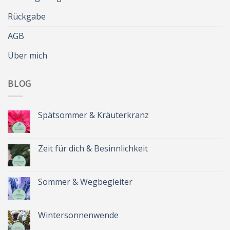
Rückgabe
AGB
Über mich
BLOG
Spätsommer & Kräuterkranz
Keine
Kommentare
zu
Spätsommer
Zeit für dich & Besinnlichkeit
&
Kräuterkranz
Keine
Kommentare
zu
Zeit
Sommer & Wegbegleiter
für
dich
Keine
&
Kommentare
Besinnlichkeit
zu
Sommer
Wintersonnenwende
&
Wegbegleiter
Keine