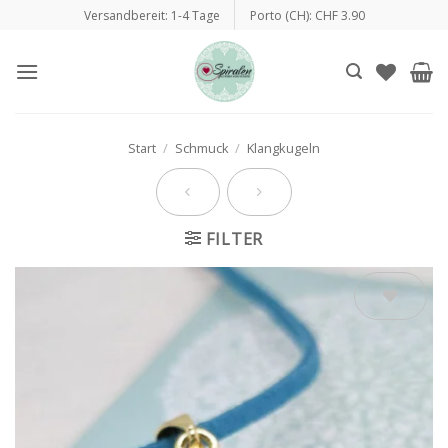
Zum
Versandbereit: 1-4 Tage
Porto (CH): CHF 3.90
Inhalt
springen
Start
/
Schmuck
/
Klangkugeln
FILTER
Auf die
Wunschliste