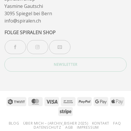
Yasmine Gautschi
3095 Spiegel bei Bern
info@spiralen.ch
FOLGE SPIRALEN SHOP
NEWSLETTER
Twint
MasterCard
Visa
Bank
PayPal
Google
App
Transfer
Pay
Pay
Stripe
BLOG
ÜBER MICH – (ARCHIV_BISHER 2025)
KONTAKT
FAQ
DATENSCHUTZ
AGB
IMPRESSUM