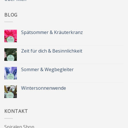
BLOG
Spätsommer & Kräuterkranz
Keine
Kommentare
zu
Spätsommer
Zeit für dich & Besinnlichkeit
&
Kräuterkranz
Keine
Kommentare
zu
Zeit
Sommer & Wegbegleiter
für
dich
Keine
&
Kommentare
Besinnlichkeit
zu
Sommer
Wintersonnenwende
&
Wegbegleiter
Keine
Kommentare
zu
Wintersonnenwende
KONTAKT
Spiralen Shop