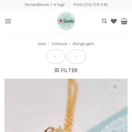
Zum
Versandbereit: 1-4 Tage
Porto (CH): CHF 3.90
Inhalt
springen
Start
/
Schmuck
/
Klangkugeln
FILTER
Auf die
Wunschliste