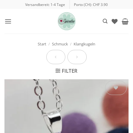
Zum
Versandbereit: 1-4 Tage
Porto (CH): CHF 3.90
Inhalt
springen
Start
/
Schmuck
/
Klangkugeln
FILTER
Auf die
Wunschliste