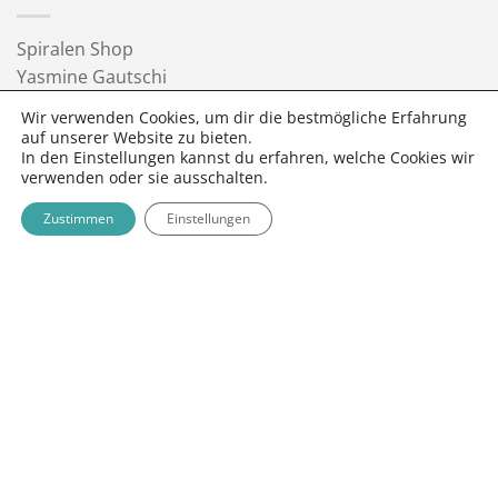
Spiralen Shop
Yasmine Gautschi
3095 Spiegel bei Bern
Wir verwenden Cookies, um dir die bestmögliche Erfahrung
info@spiralen.ch
auf unserer Website zu bieten.
In den Einstellungen kannst du erfahren, welche Cookies wir
FOLGE SPIRALEN SHOP
verwenden oder sie ausschalten.
Zustimmen
Einstellungen
NEWSLETTER
Twint
MasterCard
Visa
Bank
PayPal
Google
App
Transfer
Pay
Pay
Stripe