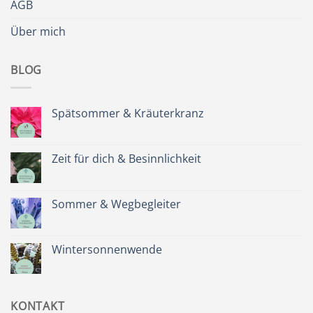
AGB
Über mich
BLOG
Spätsommer & Kräuterkranz
Keine
Kommentare
zu
Spätsommer
Zeit für dich & Besinnlichkeit
&
Kräuterkranz
Keine
Kommentare
zu
Zeit
Sommer & Wegbegleiter
für
dich
Keine
&
Kommentare
Besinnlichkeit
zu
Sommer
Wintersonnenwende
&
Wegbegleiter
Keine
Kommentare
zu
Wintersonnenwende
KONTAKT