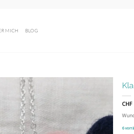
ER MICH
BLOG
Kla
Auf die
CHF
Wunschliste
Wund
6 vorrä