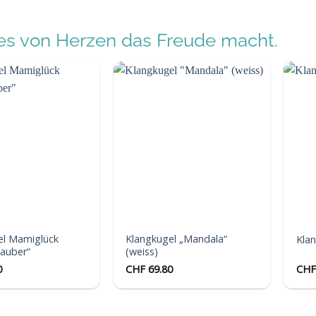
s von Herzen das Freude macht.
Auf die
Auf die
Wunschliste
Wunschliste
el Mamiglück
Klangkugel „Mandala“
Kla
zauber“
(weiss)
0
CHF
69.80
CHF