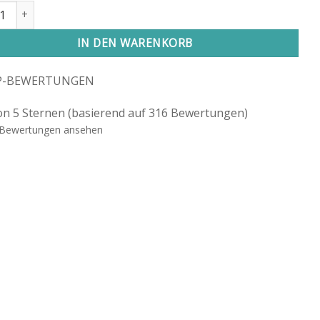
kugel "Klangblüte" Menge
ative:
IN DEN WARENKORB
P-BEWERTUNGEN
on 5 Sternen (basierend auf 316 Bewertungen)
Bewertungen ansehen