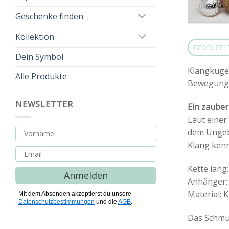
Geschenke finden
Kollektion
BESCHREI
Dein Symbol
Klangkugel
Alle Produkte
Bewegungen
NEWSLETTER
Ein zauber
Laut einer
dem Ungeb
Klang kenn
Kette lang:
Anmelden
Anhänger: 
Material: K
Mit dem Absenden akzeptierst du unsere
Datenschutzbestimmungen
und die
AGB
.
Das Schmuc