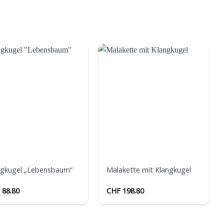
Auf die
Auf die
Wunschliste
Wunschliste
ngkugel „Lebensbaum“
Malakette mit Klangkugel
88.80
CHF
198.80