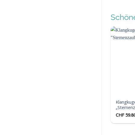
Schöne
Klangkug
„Sternen
CHF
59.8