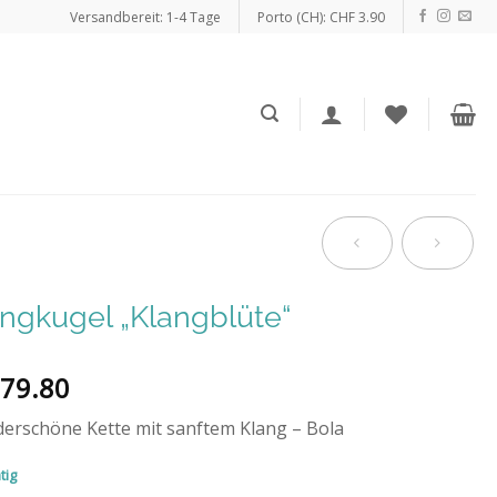
Versandbereit: 1-4 Tage
Porto (CH): CHF 3.90
ngkugel „Klangblüte“
79.80
erschöne Kette mit sanftem Klang – Bola
tig