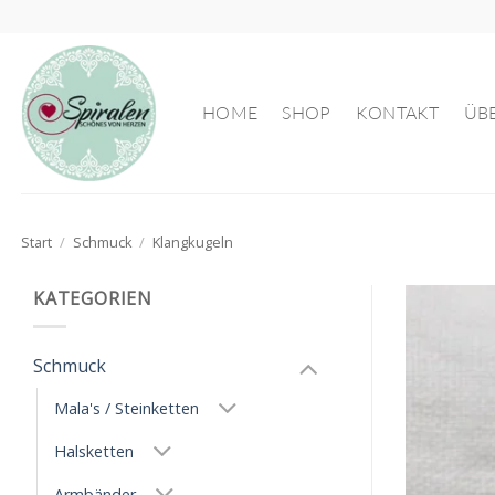
Zum
Inhalt
springen
HOME
SHOP
KONTAKT
ÜB
Start
/
Schmuck
/
Klangkugeln
KATEGORIEN
Schmuck
Mala's / Steinketten
Halsketten
Armbänder