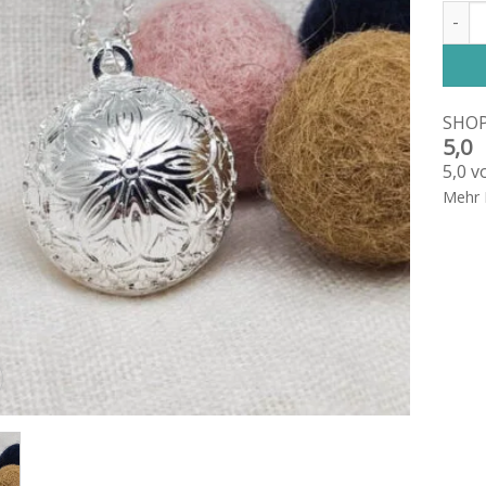
Klang
Altern
SHO
5,0
5,0 v
Mehr 