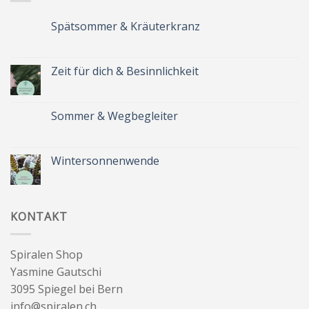
Spätsommer & Kräuterkranz
Keine
Kommentare
zu
Spätsommer
Zeit für dich & Besinnlichkeit
&
Kräuterkranz
Keine
Kommentare
zu
Zeit
Sommer & Wegbegleiter
für
dich
Keine
&
Kommentare
Besinnlichkeit
zu
Sommer
Wintersonnenwende
&
Wegbegleiter
Keine
Kommentare
zu
Wintersonnenwende
KONTAKT
Spiralen Shop
Yasmine Gautschi
3095 Spiegel bei Bern
info@spiralen.ch