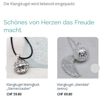
Die Klangkugel wird liebevoll eingepackt.
Schönes von Herzen das Freude
macht.
Auf die
Auf die
Wunschliste
Wunschliste
Klangkugel Mamiglück
Klangkugel „Mandala“
„Sternenzauber“
(weiss)
CHF
59.80
CHF
69.80