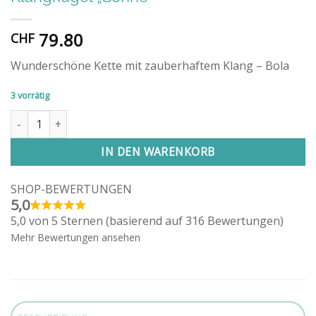
79.80
CHF
Wunderschöne Kette mit zauberhaftem Klang – Bola
3 vorrätig
Klangkugel "Sonne" Menge
Alternative:
IN DEN WARENKORB
SHOP-BEWERTUNGEN
5,0
5,0 von 5 Sternen (basierend auf 316 Bewertungen)
Mehr Bewertungen ansehen