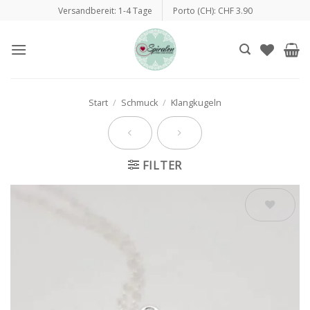
Zum
Versandbereit: 1-4 Tage
Porto (CH): CHF 3.90
Inhalt
springen
Start
/
Schmuck
/
Klangkugeln
FILTER
Auf die
Wunschliste