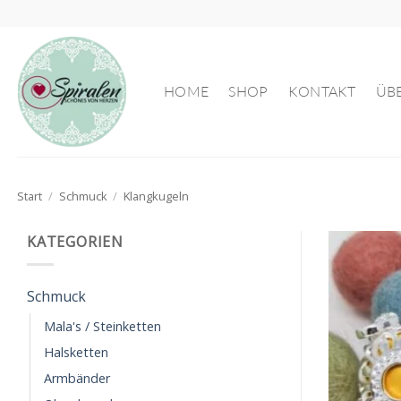
Zum
Inhalt
springen
HOME
SHOP
KONTAKT
ÜB
Start
/
Schmuck
/
Klangkugeln
KATEGORIEN
Schmuck
Mala's / Steinketten
Halsketten
Armbänder