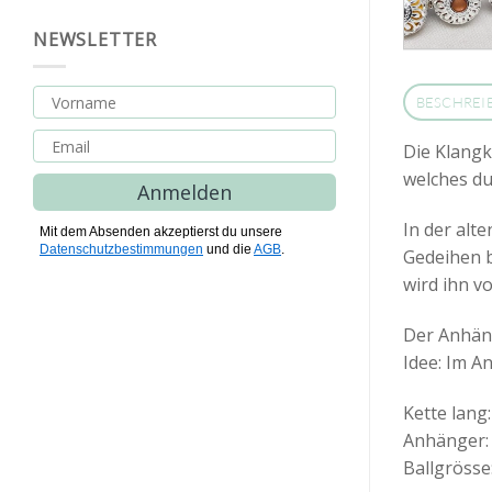
NEWSLETTER
BESCHREI
Die Klangk
welches du
Anmelden
In der alt
Mit dem Absenden akzeptierst du unsere
Datenschutzbestimmungen
und die
AGB
.
Gedeihen b
wird ihn v
Der Anhän
Idee: Im A
Kette lang
Anhänger: 
Ballgrösse