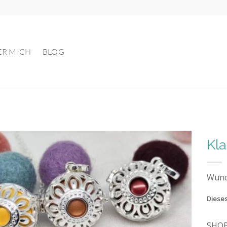
ER MICH
BLOG
Kl
Auf die
Wund
Wunschliste
Dieses
SHO