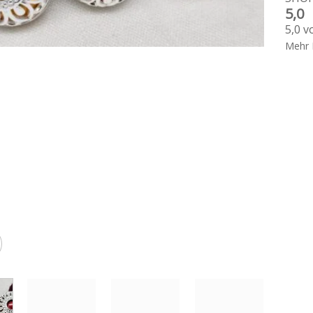
5,0
5,0 v
Mehr 