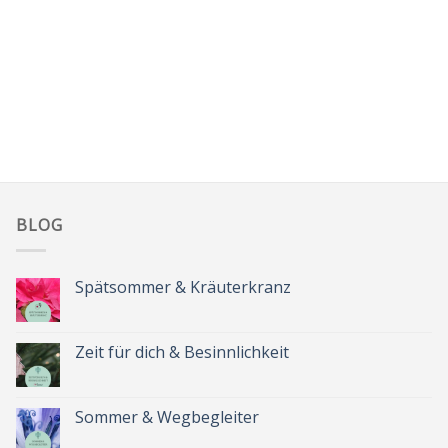
BLOG
Spätsommer & Kräuterkranz
Keine
Kommentare
zu
Spätsommer
Zeit für dich & Besinnlichkeit
&
Kräuterkranz
Keine
Kommentare
zu
Zeit
Sommer & Wegbegleiter
für
dich
Keine