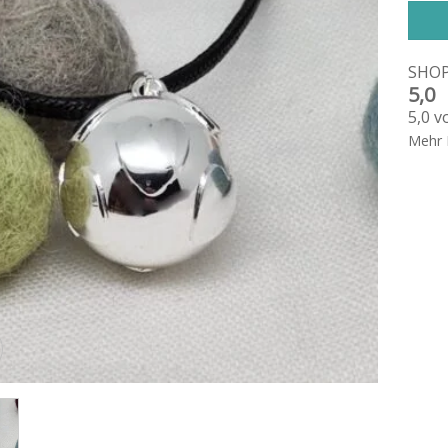
Altern
SHO
5,0
5,0 v
Mehr 