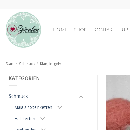
Zum
Inhalt
springen
HOME
SHOP
KONTAKT
ÜB
Start
/
Schmuck
/
Klangkugeln
KATEGORIEN
Schmuck
Mala's / Steinketten
Halsketten
Armbänder