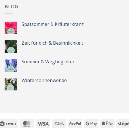
BLOG
Spätsommer & Kräuterkranz
Keine
Kommentare
zu
Spätsommer
Zeit für dich & Besinnlichkeit
&
Kräuterkranz
Keine
Kommentare
zu
Zeit
Sommer & Wegbegleiter
für
dich
Keine
&
Kommentare
Besinnlichkeit
zu
Sommer
Wintersonnenwende
&
Wegbegleiter
Keine
Kommentare
zu
Wintersonnenwende
Twint
MasterCard
Visa
Bank
PayPal
Google
Apple