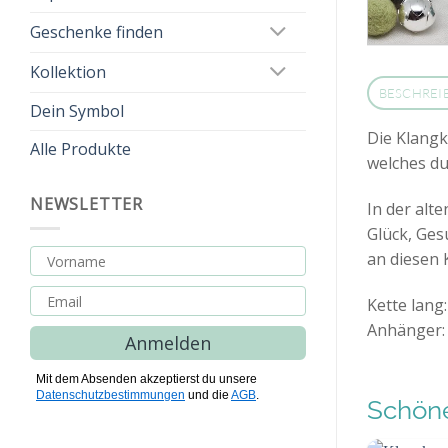
Geschenke finden
Kollektion
BESCHREI
Dein Symbol
Die Klangk
Alle Produkte
welches du
NEWSLETTER
In der alt
Glück, Ges
an diesen 
Kette lang:
Anhänger: 
Anmelden
Mit dem Absenden akzeptierst du unsere
Datenschutzbestimmungen
und die
AGB
.
Schöne