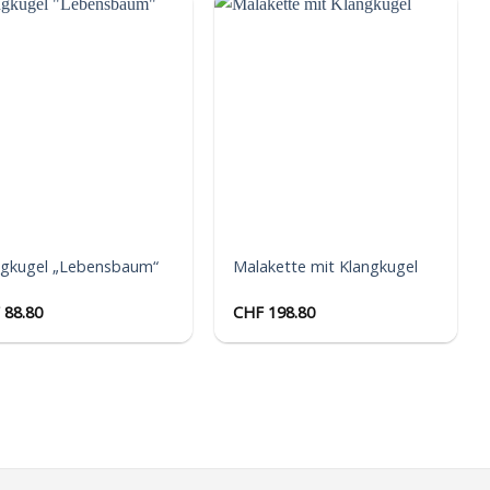
Auf die
Auf die
Wunschliste
Wunschliste
ngkugel „Lebensbaum“
Malakette mit Klangkugel
88.80
CHF
198.80