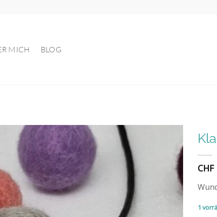
ER MICH
BLOG
Kl
Auf die
CHF
Wunschliste
Wund
1 vorrä