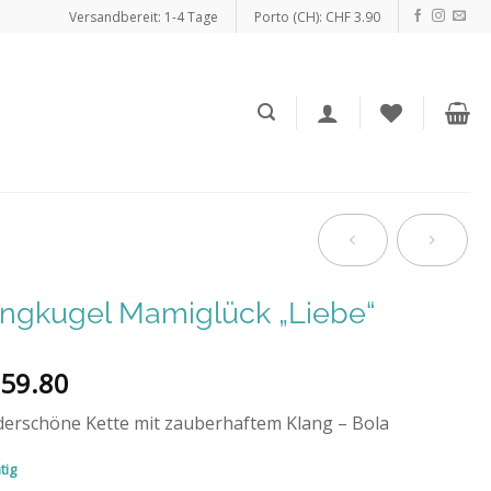
Versandbereit: 1-4 Tage
Porto (CH): CHF 3.90
angkugel Mamiglück „Liebe“
59.80
erschöne Kette mit zauberhaftem Klang – Bola
tig