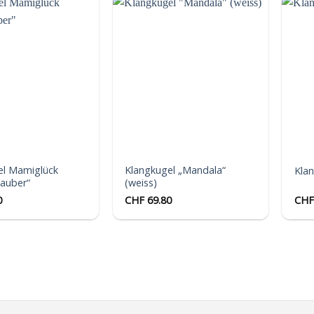
Auf die
Auf die
Wunschliste
Wunschliste
el Mamiglück
Klangkugel „Mandala“
Kla
zauber“
(weiss)
0
CHF
69.80
CHF