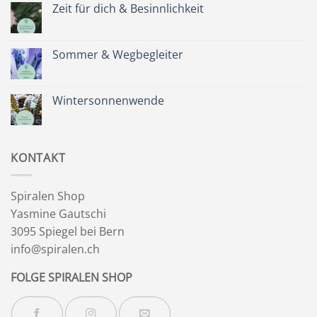
Spätsommer
Zeit für dich & Besinnlichkeit
&
Kräuterkranz
Keine
Kommentare
zu
Zeit
Sommer & Wegbegleiter
für
dich
Keine
&
Kommentare
Besinnlichkeit
zu
Sommer
Wintersonnenwende
&
Wegbegleiter
Keine
Kommentare
zu
Wintersonnenwende
KONTAKT
Spiralen Shop
Yasmine Gautschi
3095 Spiegel bei Bern
info@spiralen.ch
FOLGE SPIRALEN SHOP