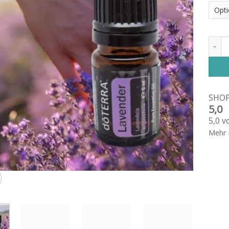
Laven
SHO
5,0
5,0 v
Mehr 