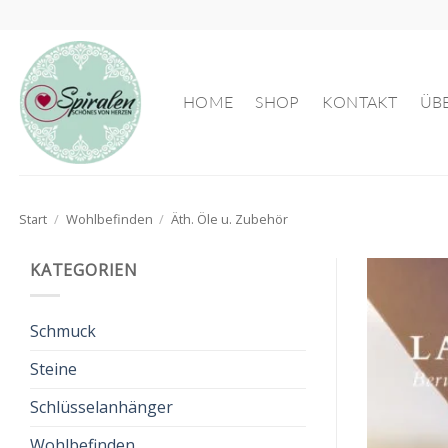
Zum
Inhalt
springen
HOME
SHOP
KONTAKT
ÜB
Start
/
Wohlbefinden
/
Äth. Öle u. Zubehör
KATEGORIEN
Schmuck
Steine
Schlüsselanhänger
Wohlbefinden