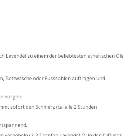
 Lavendel zu einem der beliebtesten ätherischen Öle
sen, Bettwäsche oder Fusssohlen auftragen und
le Sorgen.
mt sofort den Schmerz (ca. alle 2 Stunden
ntspannend.
 vernebeln (2-3 Tropfen Lavendel-Öl in den Diffusor