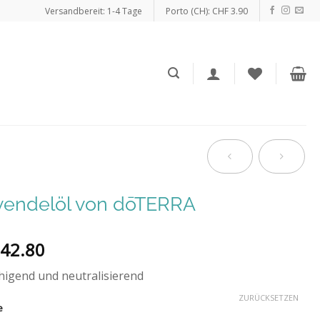
Versandbereit: 1-4 Tage
Porto (CH): CHF 3.90
vendelöl von dōTERRA
42.80
igend und neutralisierend
ZURÜCKSETZEN
e