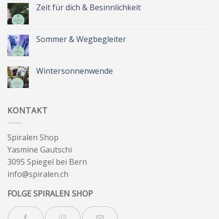
Spätsommer
Zeit für dich & Besinnlichkeit
&
Kräuterkranz
Keine
Kommentare
zu
Zeit
Sommer & Wegbegleiter
für
dich
Keine
&
Kommentare
Besinnlichkeit
zu
Sommer
Wintersonnenwende
&
Wegbegleiter
Keine
Kommentare
zu
Wintersonnenwende
KONTAKT
Spiralen Shop
Yasmine Gautschi
3095 Spiegel bei Bern
info@spiralen.ch
FOLGE SPIRALEN SHOP