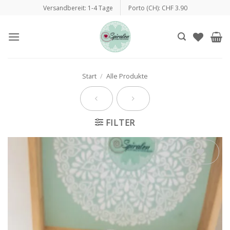
Zum
Versandbereit: 1-4 Tage
Porto (CH): CHF 3.90
Inhalt
springen
Start
/
Alle Produkte
FILTER
Auf die
Wunschliste