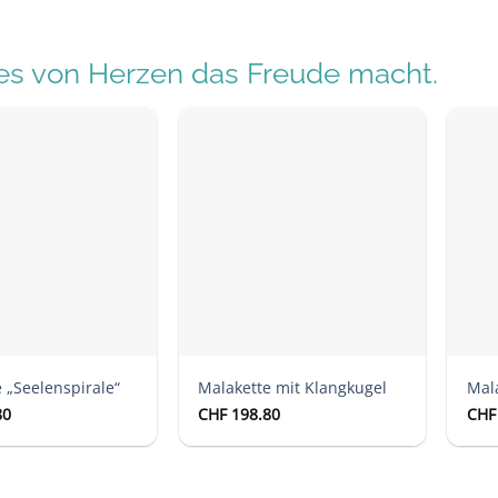
s von Herzen das Freude macht.
Auf die
Auf die
Wunschliste
Wunschliste
 „Seelenspirale“
Malakette mit Klangkugel
Mala
80
CHF
198.80
CHF