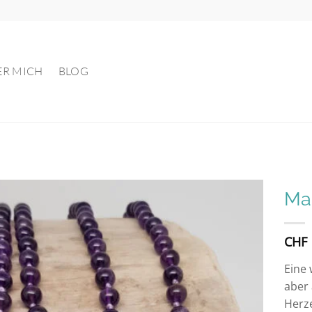
ER MICH
BLOG
Mal
Auf die
CHF
Wunschliste
Eine 
aber 
Herze