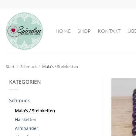
Zum
Inhalt
springen
HOME
SHOP
KONTAKT
ÜB
Start
/
Schmuck
/
Mala's / Steinketten
KATEGORIEN
Schmuck
Mala's / Steinketten
Halsketten
Armbänder