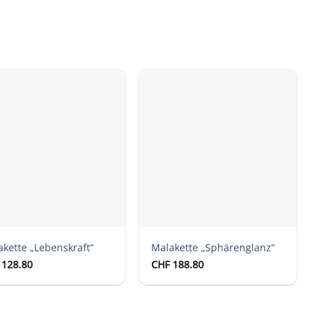
Auf die
Auf die
Wunschliste
Wunschliste
kette „Lebenskraft“
Malakette „Sphärenglanz“
128.80
CHF
188.80