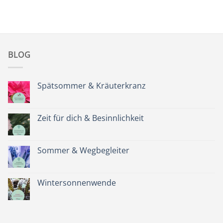
BLOG
Spätsommer & Kräuterkranz
Keine
Kommentare
zu
Spätsommer
Zeit für dich & Besinnlichkeit
&
Kräuterkranz
Keine
Kommentare
zu
Zeit
Sommer & Wegbegleiter
für
dich
Keine
&
Kommentare
Besinnlichkeit
zu
Sommer
Wintersonnenwende
&
Wegbegleiter
Keine
Kommentare
zu
Wintersonnenwende