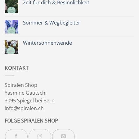
Spätsommer
Zeit für dich & Besinnlichkeit
&
Kräuterkranz
Keine
Kommentare
zu
Zeit
Sommer & Wegbegleiter
für
dich
Keine
&
Kommentare
Besinnlichkeit
zu
Sommer
Wintersonnenwende
&
Wegbegleiter
Keine
Kommentare
zu
Wintersonnenwende
KONTAKT
Spiralen Shop
Yasmine Gautschi
3095 Spiegel bei Bern
info@spiralen.ch
FOLGE SPIRALEN SHOP