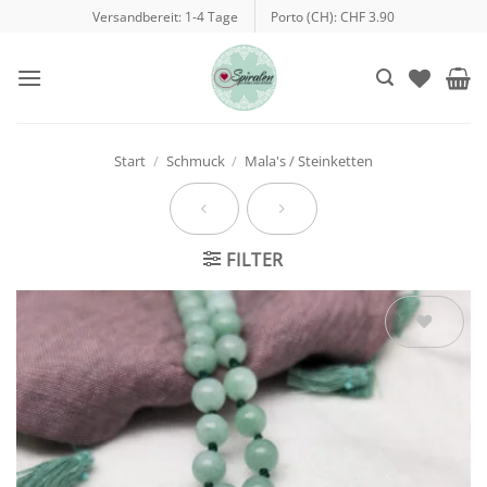
Zum
Versandbereit: 1-4 Tage
Porto (CH): CHF 3.90
Inhalt
springen
Start
/
Schmuck
/
Mala's / Steinketten
FILTER
Auf die
Wunschliste