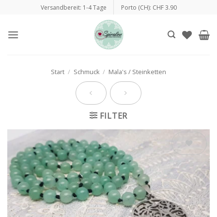
Zum
Versandbereit: 1-4 Tage
Porto (CH): CHF 3.90
Inhalt
springen
Start
/
Schmuck
/
Mala's / Steinketten
FILTER
Auf die
Wunschliste