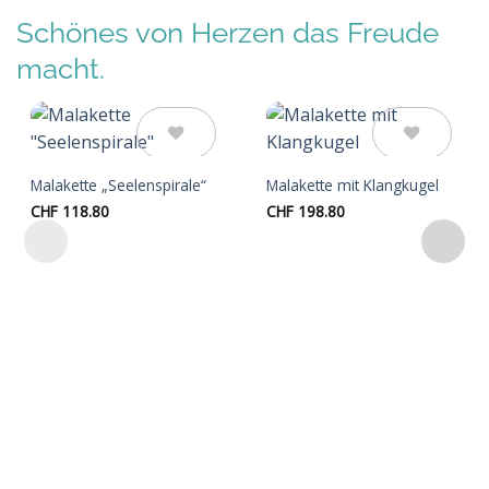
Schönes von Herzen das Freude
macht.
Auf die
Auf die
Malakette „Seelenspirale“
Malakette mit Klangkugel
Wunschliste
Wunschliste
CHF
118.80
CHF
198.80