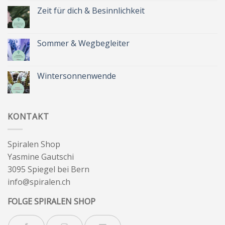
zu
Spätsommer
Zeit für dich & Besinnlichkeit
&
Kräuterkranz
Keine
Kommentare
zu
Zeit
Sommer & Wegbegleiter
für
dich
Keine
&
Kommentare
Besinnlichkeit
zu
Sommer
Wintersonnenwende
&
Wegbegleiter
Keine
Kommentare
zu
Wintersonnenwende
KONTAKT
Spiralen Shop
Yasmine Gautschi
3095 Spiegel bei Bern
info@spiralen.ch
FOLGE SPIRALEN SHOP