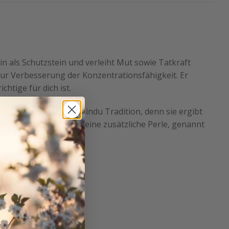
in als Schutzstein und verleiht Mut sowie Tatkraft
zur Verbesserung der Konzentrationsfähigkeit. Er
chtige für dich ist.
e heilige Zahl in der Hindu Tradition, denn sie ergibt
en. Die Mala hat noch eine zusätzliche Perle, genannt