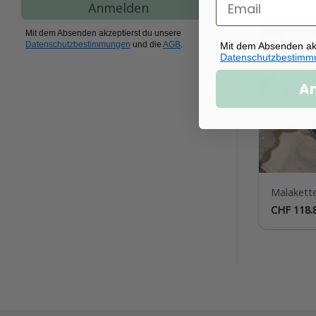
Anmelden
Mit dem Absenden akzeptierst du unsere
Datenschutzbestimmungen
und die
AGB
.
Mit dem Absenden ak
Datenschutzbestimm
A
Malakette
CHF
118.