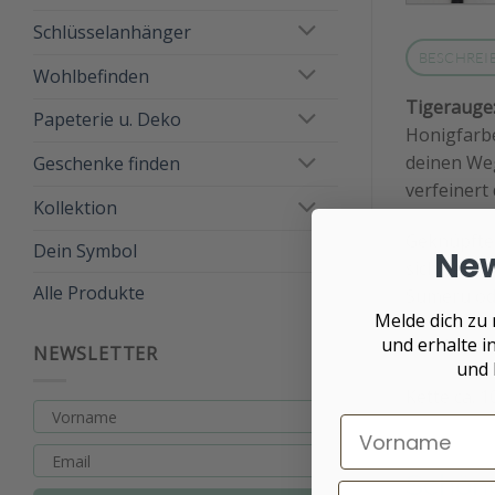
Schlüsselanhänger
BESCHREI
Wohlbefinden
Tigerauge
Papeterie u. Deko
Honigfarbe
deinen Weg
Geschenke finden
verfeinert 
Kollektion
Geknüpfte 
Dein Symbol
New
sich beim 
Alle Produkte
Sumeru ode
Melde dich zu
und erhalte 
Die Kette w
NEWSLETTER
und 
Kette ca. 
Schöne