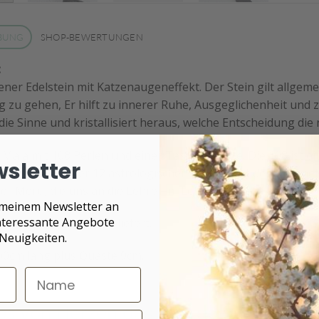
BUNG
SHOP-BEWERTUNGEN
:
ner Edelstein mit Katzenaugeneffekt. Der Stein gilt allgeme
 zu gehen, Er hilft zu innerer Ruhe, Ausgeglichenheit und 
die Sinne und kristallisiert heraus, welche Entscheidung die ri
Mala mit 108 Perlen und einer Tassel/Quaste. Die 108 ist ein
sletter
Multiplizieren der 12 astrologischen Häuser mit den 9 Planet
r Meru, die uns an die Lehrer im Leben erinnern soll.
 meinem Newsletter an
interessante Angebote
ird schön verpackt geliefert.
Neuigkeiten.
100cm lang plus Quaste 9cm.
s von Herzen das Freude macht.