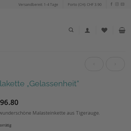
Versandbereit: 1-4 Tage
Porto (CH): CHF 3.90
akette „Gelassenheit“
96.80
 wunderschöne Malasteinkette aus Tigerauge.
orrätig