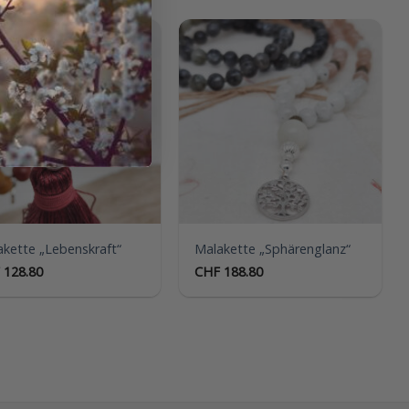
Auf die
Auf die
Wunschliste
Wunschliste
kette „Lebenskraft“
Malakette „Sphärenglanz“
128.80
CHF
188.80