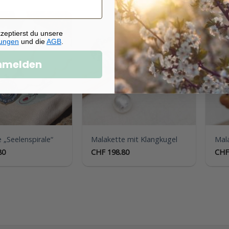
zeptierst du unsere
ungen
und die
AGB
.
Auf die
Auf die
Wunschliste
Wunschliste
nmelden
 „Seelenspirale“
Malakette mit Klangkugel
Mala
80
CHF
198.80
CHF