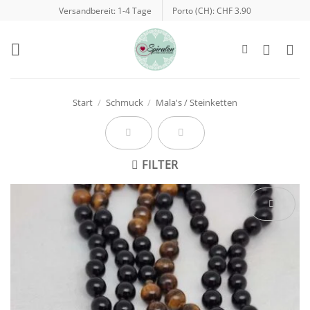
Zum
Versandbereit: 1-4 Tage
Porto (CH): CHF 3.90
Inhalt
springen
Start
/
Schmuck
/
Mala's / Steinketten
FILTER
Auf die
Wunschliste