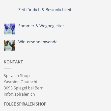
Kommentare
zu
Spätsommer
Zeit für dich & Besinnlichkeit
&
Kräuterkranz
Keine
Kommentare
zu
Zeit
Sommer & Wegbegleiter
für
dich
Keine
&
Kommentare
Besinnlichkeit
zu
Sommer
Wintersonnenwende
&
Wegbegleiter
Keine
Kommentare
zu
Wintersonnenwende
KONTAKT
Spiralen Shop
Yasmine Gautschi
3095 Spiegel bei Bern
info@spiralen.ch
FOLGE SPIRALEN SHOP