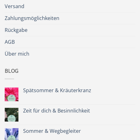
Versand
Zahlungsmöglichkeiten
Rückgabe
AGB
Über mich
BLOG
Spätsommer & Kräuterkranz
Keine
Kommentare
zu
Spätsommer
Zeit für dich & Besinnlichkeit
&
Kräuterkranz
Keine
Kommentare
zu
Zeit
Sommer & Wegbegleiter
für
dich
Keine