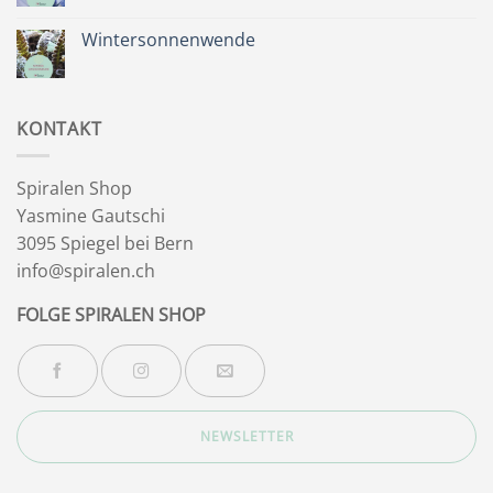
&
Kommentare
Besinnlichkeit
zu
Sommer
Wintersonnenwende
&
Wegbegleiter
Keine
Kommentare
zu
Wintersonnenwende
KONTAKT
Spiralen Shop
Yasmine Gautschi
3095 Spiegel bei Bern
info@spiralen.ch
FOLGE SPIRALEN SHOP
NEWSLETTER