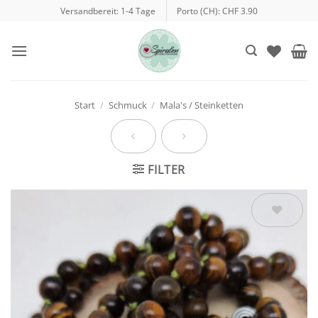
Zum
Versandbereit: 1-4 Tage
Porto (CH): CHF 3.90
Inhalt
springen
Start
/
Schmuck
/
Mala's / Steinketten
FILTER
Auf die
Wunschliste