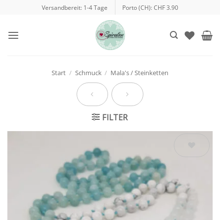
Zum
Versandbereit: 1-4 Tage
Porto (CH): CHF 3.90
Inhalt
springen
Start
/
Schmuck
/
Mala's / Steinketten
FILTER
Auf die
Wunschliste