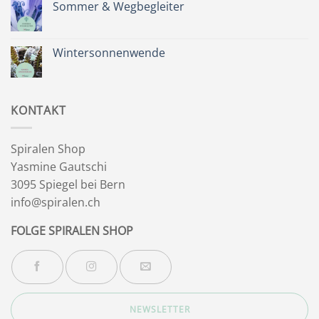
Zeit
Sommer & Wegbegleiter
für
dich
Keine
&
Kommentare
Besinnlichkeit
zu
Sommer
Wintersonnenwende
&
Wegbegleiter
Keine
Kommentare
zu
Wintersonnenwende
KONTAKT
Spiralen Shop
Yasmine Gautschi
3095 Spiegel bei Bern
info@spiralen.ch
FOLGE SPIRALEN SHOP
NEWSLETTER