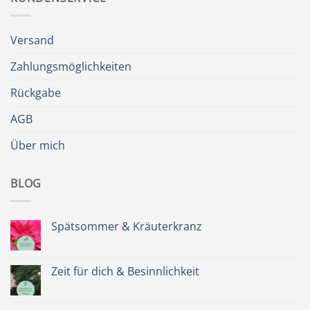
Versand
Zahlungsmöglichkeiten
Rückgabe
AGB
Über mich
BLOG
Spätsommer & Kräuterkranz
Keine
Kommentare
zu
Spätsommer
Zeit für dich & Besinnlichkeit
&
Kräuterkranz
Keine
Kommentare
zu