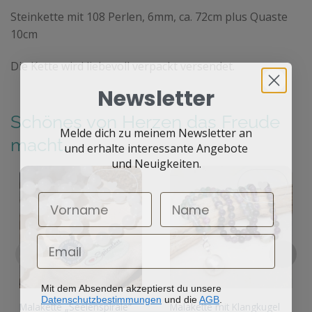
Steinkette mit 108 Perlen, 6mm, ca. 72cm plus Quaste
10cm
Die Kette wird liebevoll verpackt versendet.
Newsletter
Schönes von Herzen das Freude
Melde dich zu meinem Newsletter an
macht.
und erhalte interessante Angebote
und Neuigkeiten.
Auf die
Auf die
Wunschliste
Wunschliste
Mit dem Absenden akzeptierst du unsere
Datenschutzbestimmungen
und die
AGB
.
Malakette „Seelenspirale“
Malakette mit Klangkugel