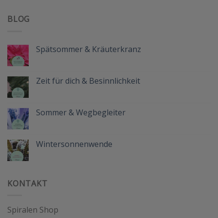
BLOG
Spätsommer & Kräuterkranz
Keine
Kommentare
zu
Spätsommer
Zeit für dich & Besinnlichkeit
&
Kräuterkranz
Keine
Kommentare
zu
Zeit
Sommer & Wegbegleiter
für
dich
Keine
&
Kommentare
Besinnlichkeit
zu
Sommer
Wintersonnenwende
&
Wegbegleiter
Keine
Kommentare
zu
Wintersonnenwende
KONTAKT
Spiralen Shop