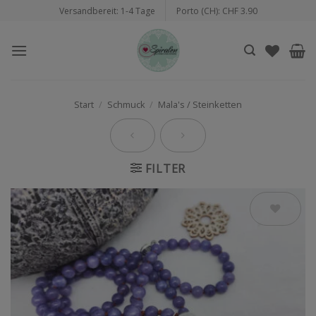
Zum
Versandbereit: 1-4 Tage
Porto (CH): CHF 3.90
Inhalt
springen
Start
/
Schmuck
/
Mala's / Steinketten
FILTER
Auf die
Wunschliste