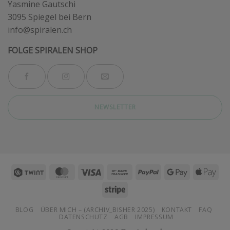
Yasmine Gautschi
3095 Spiegel bei Bern
info@spiralen.ch
FOLGE SPIRALEN SHOP
NEWSLETTER
Twint
MasterCard
Visa
Bank
PayPal
Google
App
Transfer
Pay
Pay
Stripe
BLOG
ÜBER MICH – (ARCHIV_BISHER 2025)
KONTAKT
FAQ
DATENSCHUTZ
AGB
IMPRESSUM