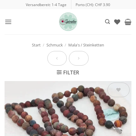
Zum
Versandbereit: 1-4 Tage
Porto (CH): CHF 3.90
Inhalt
springen
Start
/
Schmuck
/
Mala's / Steinketten
FILTER
Auf die
Wunschliste