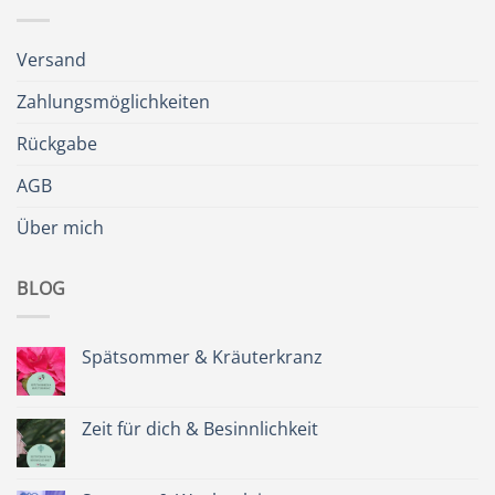
Versand
Zahlungsmöglichkeiten
Rückgabe
AGB
Über mich
BLOG
Spätsommer & Kräuterkranz
Keine
Kommentare
zu
Spätsommer
Zeit für dich & Besinnlichkeit
&
Kräuterkranz
Keine
Kommentare
zu
Zeit