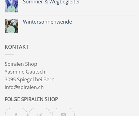
Sommer & Wegbegleiter
für
dich
Keine
&
Kommentare
Besinnlichkeit
zu
Sommer
Wintersonnenwende
&
Wegbegleiter
Keine
Kommentare
zu
Wintersonnenwende
KONTAKT
Spiralen Shop
Yasmine Gautschi
3095 Spiegel bei Bern
info@spiralen.ch
FOLGE SPIRALEN SHOP
NEWSLETTER