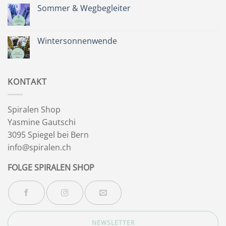
Zeit
Sommer & Wegbegleiter
für
dich
Keine
&
Kommentare
Besinnlichkeit
zu
Sommer
Wintersonnenwende
&
Wegbegleiter
Keine
Kommentare
zu
Wintersonnenwende
KONTAKT
Spiralen Shop
Yasmine Gautschi
3095 Spiegel bei Bern
info@spiralen.ch
FOLGE SPIRALEN SHOP
NEWSLETTER