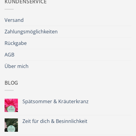
KUNDENSERVICE
Versand
Zahlungsmöglichkeiten
Rückgabe
AGB
Über mich
BLOG
Spätsommer & Kräuterkranz
Keine
Kommentare
zu
Spätsommer
Zeit für dich & Besinnlichkeit
&
Kräuterkranz
Keine
Kommentare
zu