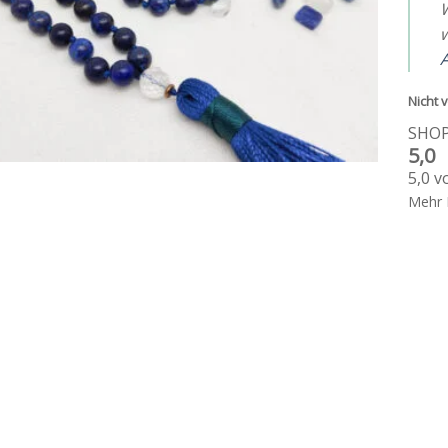
W
w
A
Nicht v
SHO
5,0
5,0 v
Mehr 