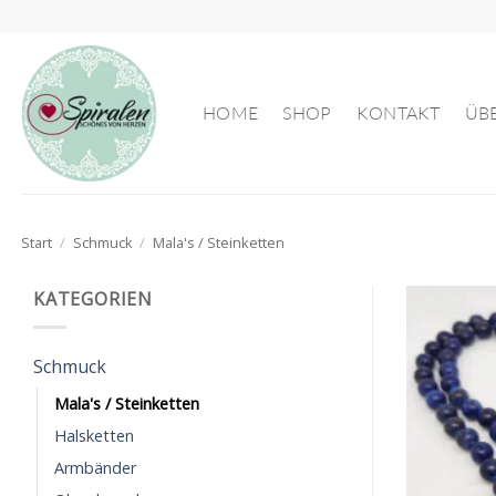
Zum
Inhalt
springen
HOME
SHOP
KONTAKT
ÜB
Start
/
Schmuck
/
Mala's / Steinketten
KATEGORIEN
Schmuck
Mala's / Steinketten
Halsketten
Armbänder