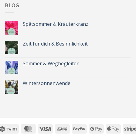
BLOG
Spätsommer & Kräuterkranz
Keine
Kommentare
zu
Spätsommer
Zeit für dich & Besinnlichkeit
&
Kräuterkranz
Keine
Kommentare
zu
Zeit
Sommer & Wegbegleiter
für
dich
Keine
&
Kommentare
Besinnlichkeit
zu
Sommer
Wintersonnenwende
&
Wegbegleiter
Keine
Kommentare
zu
Wintersonnenwende
Twint
MasterCard
Visa
Bank
PayPal
Google
Apple
Transfer
Pay
Pay