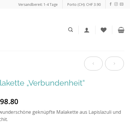
Versandbereit: 1-4 Tage
Porto (CH): CHF 3.90
akette „Verbundenheit“
98.80
wunderschöne geknüpfte Malakette aus Lapislazuli und
hit.