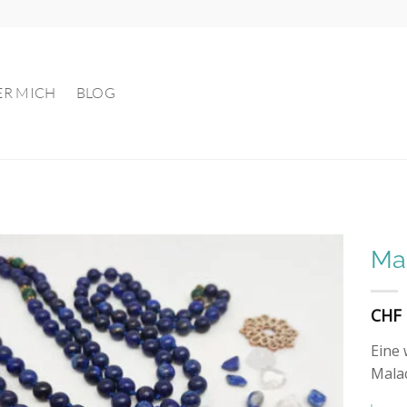
ER MICH
BLOG
Mal
Auf die
CHF
Wunschliste
Eine 
Malac