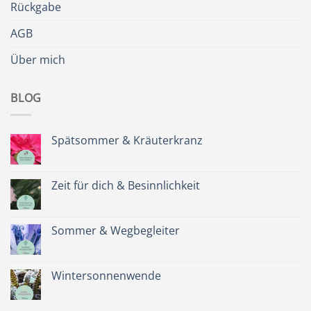
Rückgabe
AGB
Über mich
BLOG
Spätsommer & Kräuterkranz
Keine
Kommentare
zu
Spätsommer
Zeit für dich & Besinnlichkeit
&
Kräuterkranz
Keine
Kommentare
zu
Zeit
Sommer & Wegbegleiter
für
dich
Keine
&
Kommentare
Besinnlichkeit
zu
Sommer
Wintersonnenwende
&
Wegbegleiter
Keine
Kommentare
zu