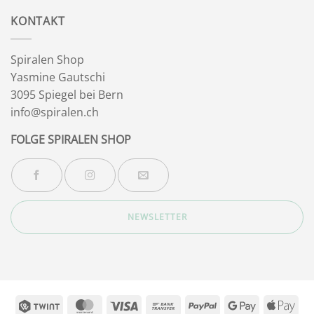
Wintersonnenwende
KONTAKT
Spiralen Shop
Yasmine Gautschi
3095 Spiegel bei Bern
info@spiralen.ch
FOLGE SPIRALEN SHOP
NEWSLETTER
Twint
MasterCard
Visa
Bank
PayPal
Google
App