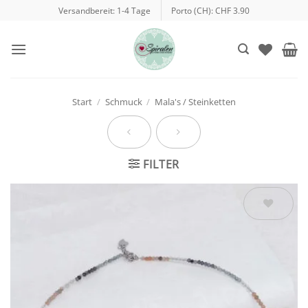
Zum
Versandbereit: 1-4 Tage
Porto (CH): CHF 3.90
Inhalt
springen
Start
/
Schmuck
/
Mala's / Steinketten
FILTER
Auf die
Wunschliste