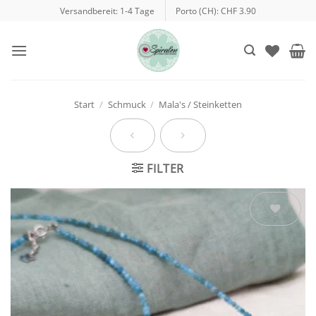
Zum
Versandbereit: 1-4 Tage
Porto (CH): CHF 3.90
Inhalt
springen
Start
/
Schmuck
/
Mala's / Steinketten
FILTER
Auf die
Wunschliste