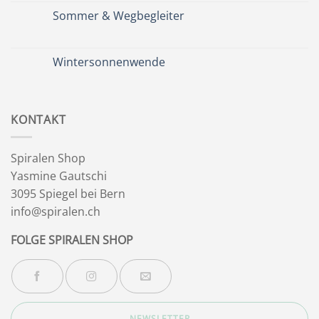
zu
Zeit
Sommer & Wegbegleiter
für
dich
Keine
&
Kommentare
Besinnlichkeit
zu
Sommer
Wintersonnenwende
&
Wegbegleiter
Keine
Kommentare
zu
Wintersonnenwende
KONTAKT
Spiralen Shop
Yasmine Gautschi
3095 Spiegel bei Bern
info@spiralen.ch
FOLGE SPIRALEN SHOP
NEWSLETTER