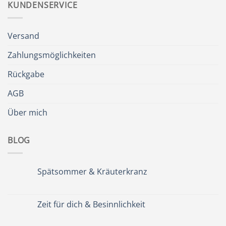
KUNDENSERVICE
Versand
Zahlungsmöglichkeiten
Rückgabe
AGB
Über mich
BLOG
Spätsommer & Kräuterkranz
Keine
Kommentare
zu
Spätsommer
Zeit für dich & Besinnlichkeit
&
Kräuterkranz
Keine
Kommentare