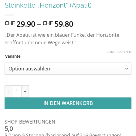
Steinkette „Horizont“ (Apatit)
Preisspanne:
29.90
–
59.80
CHF
CHF
CHF 29.90
„Der Apatit ist wie ein blauer Funke, der Horizonte
bis
eröffnet und neue Wege weist.“
CHF 59.80
ZURÜCKSETZEN
Variante
Steinkette "Horizont" (Apatit) Menge
IN DEN WARENKORB
SHOP-BEWERTUNGEN
5,0
5,0 von 5 Sternen (basierend auf 316 Bewertungen)