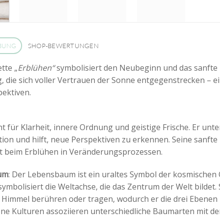
BUNG
SHOP-BEWERTUNGEN
tte „
Erblühen“
symbolisiert den Neubeginn und das sanfte E
g, die sich voller Vertrauen der Sonne entgegenstrecken – e
ektiven.
eht für Klarheit, innere Ordnung und geistige Frische. Er un
ion und hilft, neue Perspektiven zu erkennen. Seine sanfte
t beim Erblühen in Veränderungsprozessen.
um
: Der Lebensbaum ist ein uraltes Symbol der kosmischen O
 symbolisiert die Weltachse, die das Zentrum der Welt bildet.
 Himmel berühren oder tragen, wodurch er die drei Ebenen 
ne Kulturen assoziieren unterschiedliche Baumarten mit de