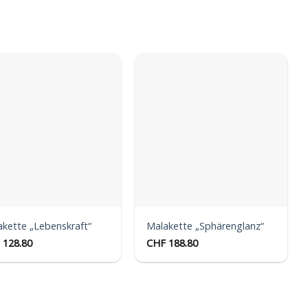
Auf die
Auf die
Wunschliste
Wunschliste
kette „Lebenskraft“
Malakette „Sphärenglanz“
128.80
CHF
188.80