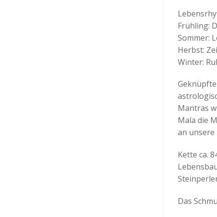
Lebensrhy
Frühling: 
Sommer: Le
Herbst: Ze
Winter: R
Geknüpfte 
astrologis
Mantras wi
Mala die M
an unsere 
Kette ca. 
Lebensbaum
Steinperl
Das Schmuc