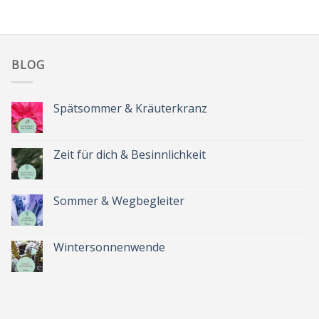
BLOG
Spätsommer & Kräuterkranz
Keine
Kommentare
zu
Spätsommer
Zeit für dich & Besinnlichkeit
&
Kräuterkranz
Keine
Kommentare
zu
Zeit
Sommer & Wegbegleiter
für
dich
Keine
&
Kommentare
Besinnlichkeit
zu
Sommer
Wintersonnenwende
&
Wegbegleiter
Keine
Kommentare
zu
Wintersonnenwende