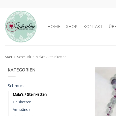
Zum
Inhalt
springen
HOME
SHOP
KONTAKT
ÜB
Start
/
Schmuck
/
Mala's / Steinketten
KATEGORIEN
Schmuck
Mala's / Steinketten
Halsketten
Armbänder