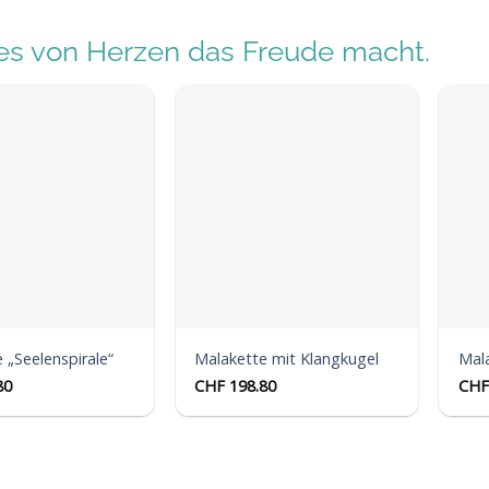
s von Herzen das Freude macht.
Auf die
Auf die
Wunschliste
Wunschliste
 „Seelenspirale“
Malakette mit Klangkugel
Mala
80
CHF
198.80
CHF