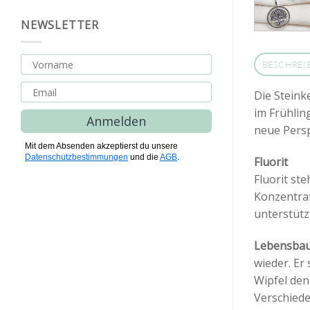
NEWSLETTER
BESCHREI
Die Steinke
im Frühlin
Anmelden
neue Persp
Mit dem Absenden akzeptierst du unsere
Datenschutzbestimmungen
und die
AGB
.
Fluorit
Fluorit st
Konzentrat
unterstütz
Lebensba
wieder. Er
Wipfel den
Verschiede