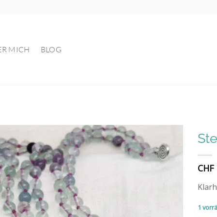
ER MICH
BLOG
Ste
Auf die
CHF
Wunschliste
Klarh
1 vorrä