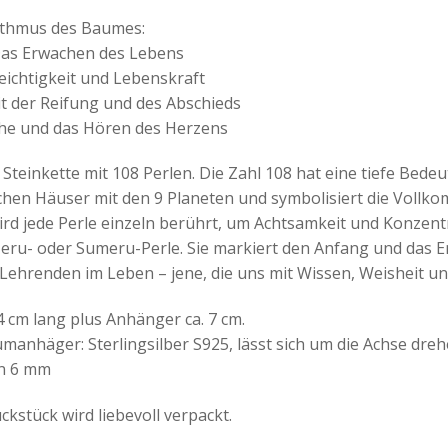
thmus des Baumes:
Das Erwachen des Lebens
ichtigkeit und Lebenskraft
it der Reifung und des Abschieds
uhe und das Hören des Herzens
Steinkette mit 108 Perlen. Die Zahl 108 hat eine tiefe Bedeu
chen Häuser mit den 9 Planeten und symbolisiert die Vollk
rd jede Perle einzeln berührt, um Achtsamkeit und Konzentr
eru- oder Sumeru-Perle. Sie markiert den Anfang und das E
Lehrenden im Leben – jene, die uns mit Wissen, Weisheit un
84 cm lang plus Anhänger ca. 7 cm.
anhäger: Sterlingsilber S925, lässt sich um die Achse dreh
en 6 mm
kstück wird liebevoll verpackt.