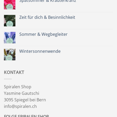
Spätsommer & Kräuterkranz
Keine
Kommentare
zu
Spätsommer
Zeit für dich & Besinnlichkeit
&
Kräuterkranz
Keine
Kommentare
zu
Zeit
Sommer & Wegbegleiter
für
dich
Keine
&
Kommentare
Besinnlichkeit
zu
Sommer
Wintersonnenwende
&
Wegbegleiter
Keine
Kommentare
zu
Wintersonnenwende
KONTAKT
Spiralen Shop
Yasmine Gautschi
3095 Spiegel bei Bern
info@spiralen.ch
FOLGE SPIRALEN SHOP