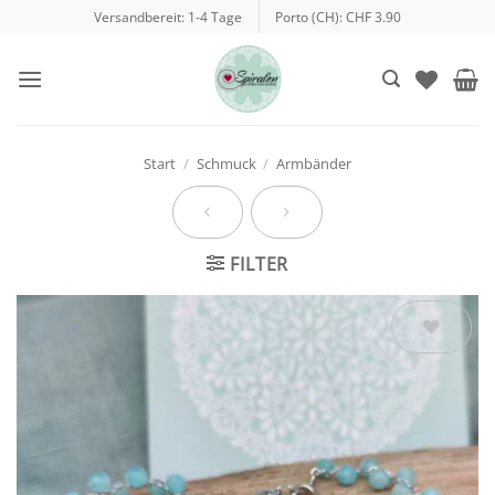
Zum
Versandbereit: 1-4 Tage
Porto (CH): CHF 3.90
Inhalt
springen
Start
/
Schmuck
/
Armbänder
FILTER
Auf die
Wunschliste