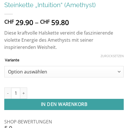
Steinkette „Intuition“ (Amethyst)
Preisspanne:
29.90
–
59.80
CHF
CHF
CHF 29.90
Diese kraftvolle Halskette vereint die faszinierende
bis
violette Energie des Amethysts mit seiner
CHF 59.80
inspirierenden Weisheit.
ZURÜCKSETZEN
Variante
Steinkette "Intuition" (Amethyst) Menge
IN DEN WARENKORB
SHOP-BEWERTUNGEN