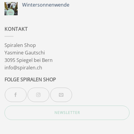
Sommer
Wintersonnenwende
&
Wegbegleiter
Keine
Kommentare
zu
Wintersonnenwende
KONTAKT
Spiralen Shop
Yasmine Gautschi
3095 Spiegel bei Bern
info@spiralen.ch
FOLGE SPIRALEN SHOP
NEWSLETTER