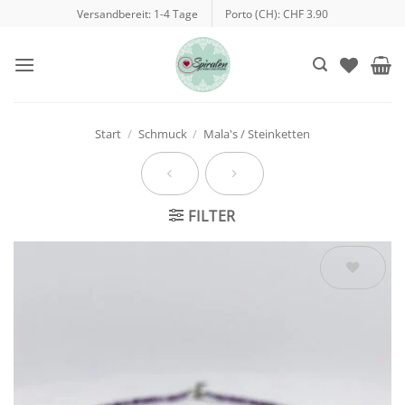
Zum
Versandbereit: 1-4 Tage
Porto (CH): CHF 3.90
Inhalt
springen
Start
/
Schmuck
/
Mala's / Steinketten
FILTER
Auf die
Wunschliste