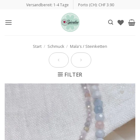
Zum
Versandbereit: 1-4 Tage
Porto (CH): CHF 3.90
Inhalt
springen
Start
/
Schmuck
/
Mala's / Steinketten
FILTER
Auf die
Wunschliste