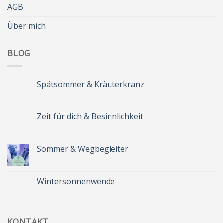
AGB
Über mich
BLOG
Spätsommer & Kräuterkranz
Keine
Kommentare
zu
Spätsommer
Zeit für dich & Besinnlichkeit
&
Kräuterkranz
Keine
Kommentare
zu
Zeit
Sommer & Wegbegleiter
für
dich
Keine
&
Kommentare
Besinnlichkeit
zu
Sommer
Wintersonnenwende
&
Wegbegleiter
Keine
Kommentare
zu
Wintersonnenwende
KONTAKT