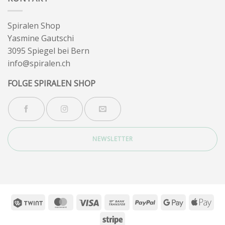
Spiralen Shop
Yasmine Gautschi
3095 Spiegel bei Bern
info@spiralen.ch
FOLGE SPIRALEN SHOP
NEWSLETTER
Twint
MasterCard
Visa
Bank
PayPal
Google
App
Transfer
Pay
Pay
Stripe