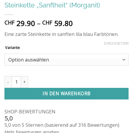
Steinkette „Sanftheit“ (Morganit)
Preisspanne:
29.90
–
59.80
CHF
CHF
CHF 29.90
Eine zarte Steinkette in sanften lila blau Farbtönen.
bis
CHF 59.80
ZURÜCKSETZEN
Variante
Steinkette "Sanftheit" (Morganit) Menge
IN DEN WARENKORB
SHOP-BEWERTUNGEN
5,0
5,0 von 5 Sternen (basierend auf 316 Bewertungen)
Mehr Bewertungen ansehen