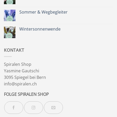
Kräuterkranz
Keine
Kommentare
zu
Zeit
Sommer & Wegbegleiter
für
dich
Keine
&
Kommentare
Besinnlichkeit
zu
Sommer
Wintersonnenwende
&
Wegbegleiter
Keine
Kommentare
zu
Wintersonnenwende
KONTAKT
Spiralen Shop
Yasmine Gautschi
3095 Spiegel bei Bern
info@spiralen.ch
FOLGE SPIRALEN SHOP