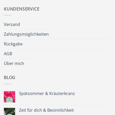
KUNDENSERVICE
Versand
Zahlungsmöglichkeiten
Rückgabe
AGB
Über mich
BLOG
Spätsommer & Kräuterkranz
Keine
Kommentare
zu
Spätsommer
Zeit für dich & Besinnlichkeit
&