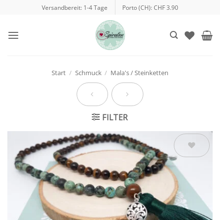
Zum
Versandbereit: 1-4 Tage
Porto (CH): CHF 3.90
Inhalt
springen
Start
/
Schmuck
/
Mala's / Steinketten
FILTER
Auf die
Wunschliste