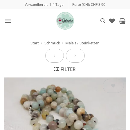
Zum
Versandbereit: 1-4 Tage
Porto (CH): CHF 3.90
Inhalt
springen
Start
/
Schmuck
/
Mala's / Steinketten
FILTER
Auf die
Wunschliste