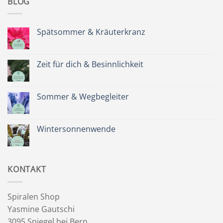
BLOG
Spätsommer & Kräuterkranz
Keine
Kommentare
zu
Spätsommer
Zeit für dich & Besinnlichkeit
&
Kräuterkranz
Keine
Kommentare
zu
Zeit
Sommer & Wegbegleiter
für
dich
Keine
&
Kommentare
Besinnlichkeit
zu
Sommer
Wintersonnenwende
&
Wegbegleiter
Keine
Kommentare
zu
Wintersonnenwende
KONTAKT
Spiralen Shop
Yasmine Gautschi
3095 Spiegel bei Bern