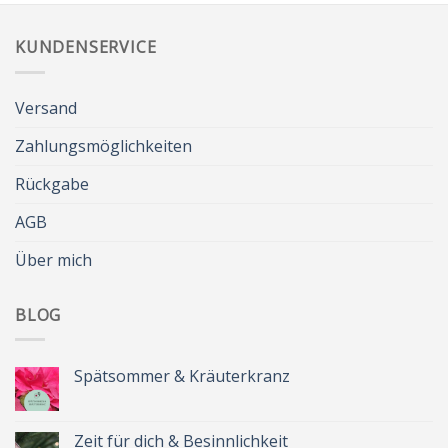
KUNDENSERVICE
Versand
Zahlungsmöglichkeiten
Rückgabe
AGB
Über mich
BLOG
Spätsommer & Kräuterkranz
Keine
Kommentare
zu
Spätsommer
Zeit für dich & Besinnlichkeit