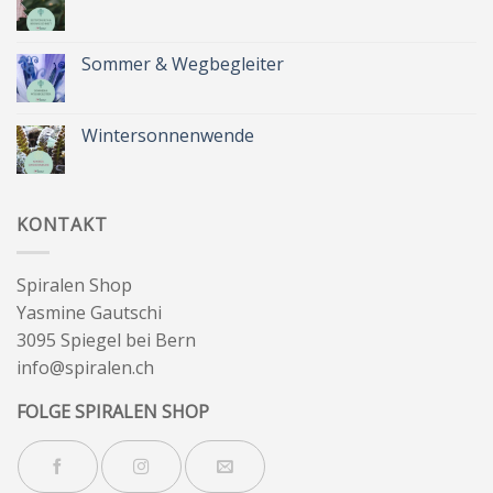
&
Kräuterkranz
Keine
Kommentare
zu
Zeit
Sommer & Wegbegleiter
für
dich
Keine
&
Kommentare
Besinnlichkeit
zu
Sommer
Wintersonnenwende
&
Wegbegleiter
Keine
Kommentare
zu
Wintersonnenwende
KONTAKT
Spiralen Shop
Yasmine Gautschi
3095 Spiegel bei Bern
info@spiralen.ch
FOLGE SPIRALEN SHOP