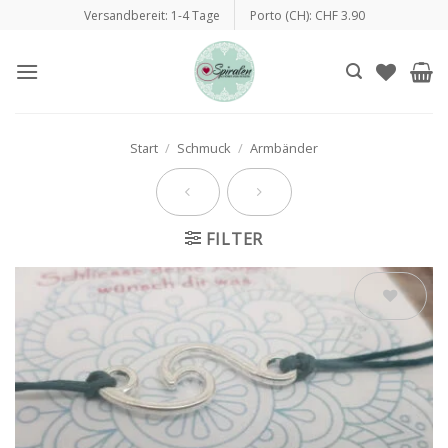
Zum
Versandbereit: 1-4 Tage
Porto (CH): CHF 3.90
Inhalt
springen
Start
/
Schmuck
/
Armbänder
FILTER
Auf die
Wunschliste