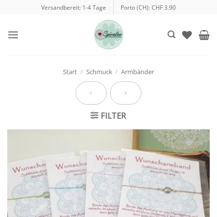
Zum
Versandbereit: 1-4 Tage
Porto (CH): CHF 3.90
Inhalt
springen
Start
/
Schmuck
/
Armbänder
FILTER
Auf die
Wunschliste