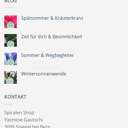
BLOG
Spätsommer & Kräuterkranz
Keine
Kommentare
zu
Spätsommer
Zeit für dich & Besinnlichkeit
&
Kräuterkranz
Keine
Kommentare
zu
Zeit
Sommer & Wegbegleiter
für
dich
Keine
&
Kommentare
Besinnlichkeit
zu
Sommer
Wintersonnenwende
&
Wegbegleiter
Keine
Kommentare
zu
Wintersonnenwende
KONTAKT
Spiralen Shop
Yasmine Gautschi
3095 Spiegel bei Bern