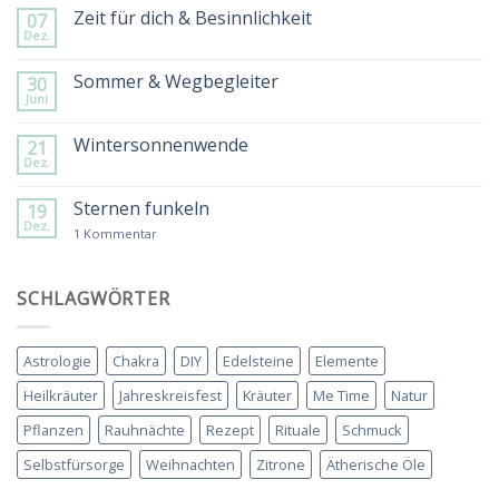
zu
Zeit für dich & Besinnlichkeit
07
Spätsommer
Dez.
&
Keine
Kräuterkranz
Kommentare
zu
Sommer & Wegbegleiter
30
Zeit
Juni
für
Keine
dich
Kommentare
&
zu
Wintersonnenwende
Besinnlichkeit
21
Sommer
Dez.
&
Keine
Wegbegleiter
Kommentare
zu
Sternen funkeln
19
Wintersonnenwende
Dez.
zu
1 Kommentar
Sternen
funkeln
SCHLAGWÖRTER
Astrologie
Chakra
DIY
Edelsteine
Elemente
Heilkräuter
Jahreskreisfest
Kräuter
Me Time
Natur
Pflanzen
Rauhnächte
Rezept
Rituale
Schmuck
Selbstfürsorge
Weihnachten
Zitrone
Ätherische Öle