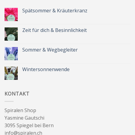
Spätsommer & Kräuterkranz
Keine
Kommentare
zu
Spätsommer
Zeit für dich & Besinnlichkeit
&
Kräuterkranz
Keine
Kommentare
zu
Zeit
Sommer & Wegbegleiter
für
dich
Keine
&
Kommentare
Besinnlichkeit
zu
Sommer
Wintersonnenwende
&
Wegbegleiter
Keine
Kommentare
zu
Wintersonnenwende
KONTAKT
Spiralen Shop
Yasmine Gautschi
3095 Spiegel bei Bern
info@spiralen.ch