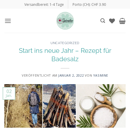
Zum
Versandbereit: 1-4 Tage
Porto (CH): CHF 3.90
Inhalt
springen
UNCATEGORIZED
Start ins neue Jahr – Rezept für
Badesalz
VERÖFFENTLICHT AM
JANUAR 2, 2022
VON
YASMINE
02
Jan.