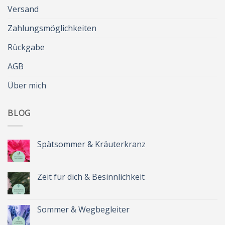
Versand
Zahlungsmöglichkeiten
Rückgabe
AGB
Über mich
BLOG
Spätsommer & Kräuterkranz
Keine
Kommentare
zu
Spätsommer
Zeit für dich & Besinnlichkeit
&
Kräuterkranz
Keine
Kommentare
zu
Zeit
Sommer & Wegbegleiter
für
dich
Keine