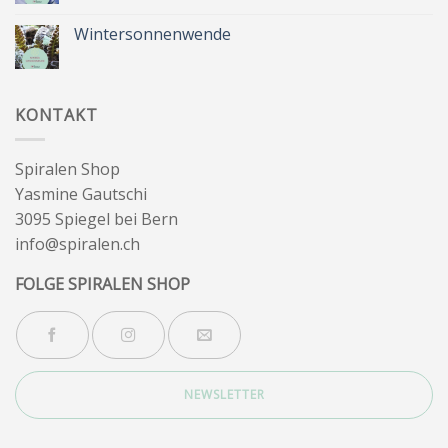
&
Kommentare
Besinnlichkeit
zu
Sommer
Wintersonnenwende
&
Wegbegleiter
Keine
Kommentare
zu
Wintersonnenwende
KONTAKT
Spiralen Shop
Yasmine Gautschi
3095 Spiegel bei Bern
info@spiralen.ch
FOLGE SPIRALEN SHOP
NEWSLETTER