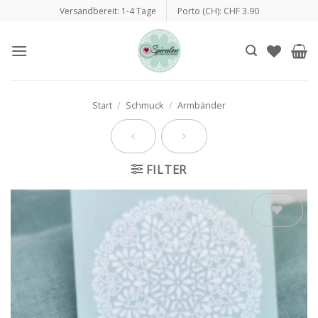
Zum
Versandbereit: 1-4 Tage
Porto (CH): CHF 3.90
Inhalt
springen
Start
/
Schmuck
/
Armbänder
FILTER
Auf die
Wunschliste