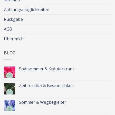
Zahlungsmöglichkeiten
Rückgabe
AGB
Über mich
BLOG
Spätsommer & Kräuterkranz
Keine
Kommentare
zu
Spätsommer
Zeit für dich & Besinnlichkeit
&
Kräuterkranz
Keine
Kommentare
zu
Zeit
Sommer & Wegbegleiter
für
dich
Keine
&
Kommentare
Besinnlichkeit
zu