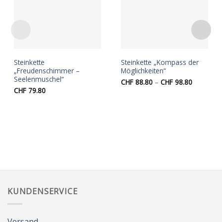
Wunschliste
Wunschliste
Steinkette
Steinkette „Kompass der
„Freudenschimmer –
Möglichkeiten“
Seelenmuschel“
Preisspan
CHF
88.80
–
CHF
98.80
CHF 88.8
CHF
79.80
bis
CHF 98.8
KUNDENSERVICE
Versand