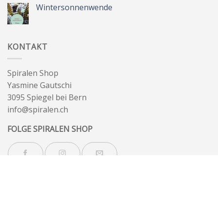
Sommer
Wintersonnenwende
&
Wegbegleiter
Keine
Kommentare
zu
Wintersonnenwende
KONTAKT
Spiralen Shop
Yasmine Gautschi
3095 Spiegel bei Bern
info@spiralen.ch
FOLGE SPIRALEN SHOP
NEWSLETTER