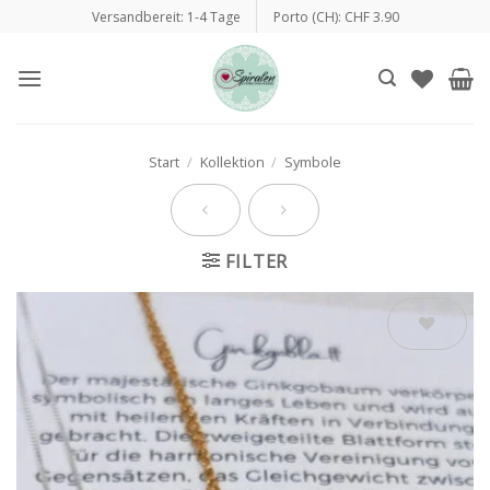
Zum
Versandbereit: 1-4 Tage
Porto (CH): CHF 3.90
Inhalt
springen
Start
/
Kollektion
/
Symbole
FILTER
Auf die
Wunschliste