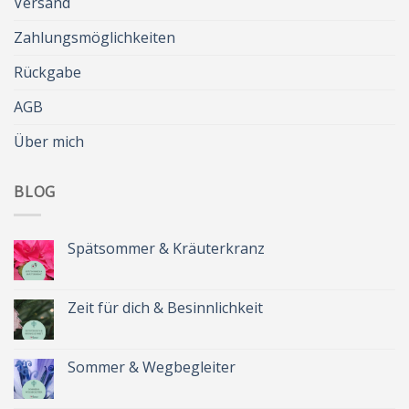
Versand
Zahlungsmöglichkeiten
Rückgabe
AGB
Über mich
BLOG
Spätsommer & Kräuterkranz
Keine
Kommentare
zu
Spätsommer
Zeit für dich & Besinnlichkeit
&
Kräuterkranz
Keine
Kommentare
zu
Zeit
Sommer & Wegbegleiter
für
dich
Keine
&
Kommentare