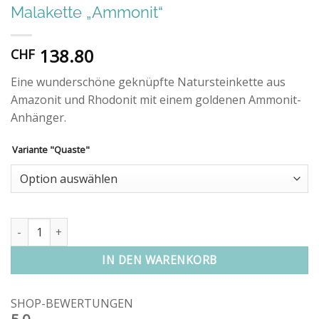
Malakette „Ammonit“
138.80
CHF
Eine wunderschöne geknüpfte Natursteinkette aus
Amazonit und Rhodonit mit einem goldenen Ammonit-
Anhänger.
Variante "Quaste"
Alternative:
Malakette "Ammonit" Menge
IN DEN WARENKORB
SHOP-BEWERTUNGEN