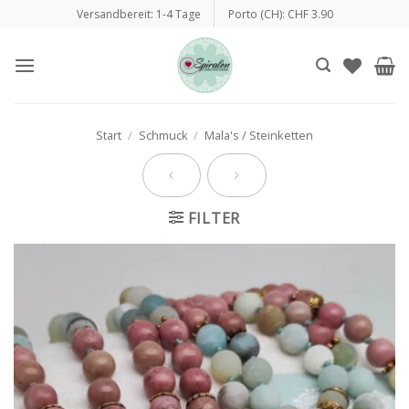
Zum
Versandbereit: 1-4 Tage
Porto (CH): CHF 3.90
Inhalt
springen
Start
/
Schmuck
/
Mala's / Steinketten
FILTER
Auf die
Wunschliste