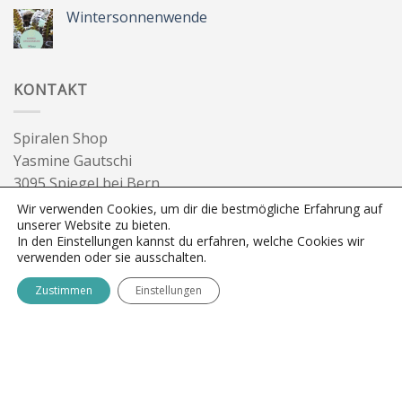
Besinnlichkeit
zu
Sommer
Wintersonnenwende
&
Wegbegleiter
Keine
Kommentare
zu
Wintersonnenwende
KONTAKT
Spiralen Shop
Yasmine Gautschi
3095 Spiegel bei Bern
info@spiralen.ch
Wir verwenden Cookies, um dir die bestmögliche Erfahrung auf
unserer Website zu bieten.
FOLGE SPIRALEN SHOP
In den Einstellungen kannst du erfahren, welche Cookies wir
verwenden oder sie ausschalten.
Zustimmen
Einstellungen
NEWSLETTER