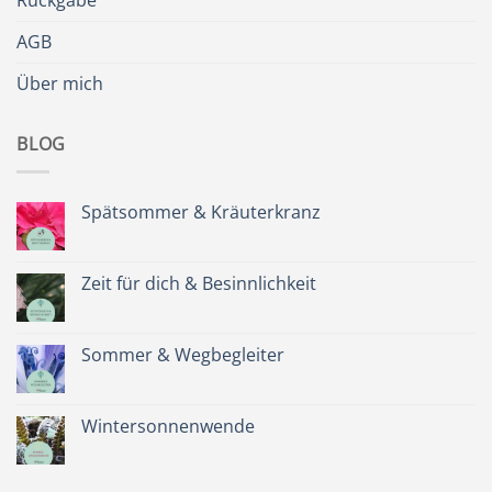
Rückgabe
AGB
Über mich
BLOG
Spätsommer & Kräuterkranz
Keine
Kommentare
zu
Spätsommer
Zeit für dich & Besinnlichkeit
&
Kräuterkranz
Keine
Kommentare
zu
Zeit
Sommer & Wegbegleiter
für
dich
Keine
&
Kommentare
Besinnlichkeit
zu
Sommer
Wintersonnenwende
&
Wegbegleiter
Keine
Kommentare
zu
Wintersonnenwende