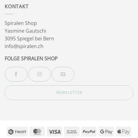
KONTAKT
Spiralen Shop
Yasmine Gautschi
3095 Spiegel bei Bern
info@spiralen.ch
FOLGE SPIRALEN SHOP
NEWSLETTER
Twint
MasterCard
Visa
Bank
PayPal
Google
App
Transfer
Pay
Pay