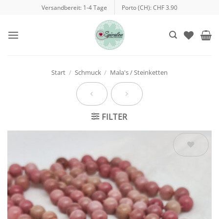
Zum
Versandbereit: 1-4 Tage
Porto (CH): CHF 3.90
Inhalt
springen
Start
/
Schmuck
/
Mala's / Steinketten
FILTER
Auf die
Wunschliste