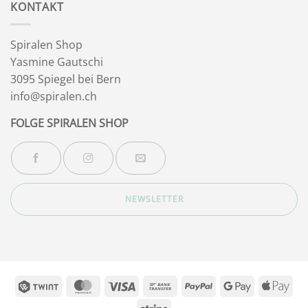
KONTAKT
Spiralen Shop
Yasmine Gautschi
3095 Spiegel bei Bern
info@spiralen.ch
FOLGE SPIRALEN SHOP
NEWSLETTER
Twint
MasterCard
Visa
Bank
PayPal
Google
App
Transfer
Pay
Pay