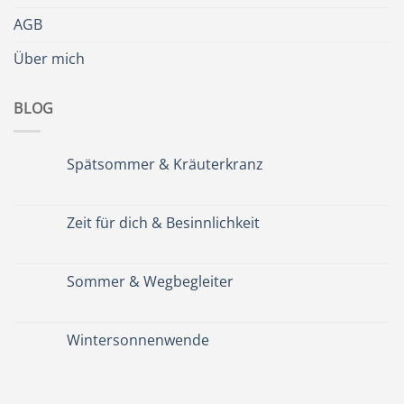
AGB
Über mich
BLOG
Spätsommer & Kräuterkranz
Keine
Kommentare
zu
Spätsommer
Zeit für dich & Besinnlichkeit
&
Kräuterkranz
Keine
Kommentare
zu
Zeit
Sommer & Wegbegleiter
für
dich
Keine
&
Kommentare
Besinnlichkeit
zu
Sommer
Wintersonnenwende
&
Wegbegleiter
Keine
Kommentare
zu
Wintersonnenwende