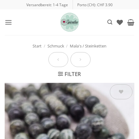
Zum
Versandbereit: 1-4 Tage
Porto (CH): CHF 3.90
Inhalt
springen
Start
/
Schmuck
/
Mala's / Steinketten
FILTER
Auf die
Wunschliste