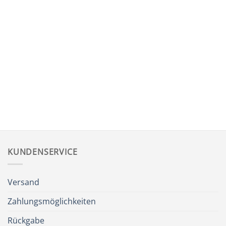
Malakette
Malakette „Lebenskraft“
„Sphärenglanz“
CHF
128.80
CHF
188.80
KUNDENSERVICE
Versand
Zahlungsmöglichkeiten
Rückgabe