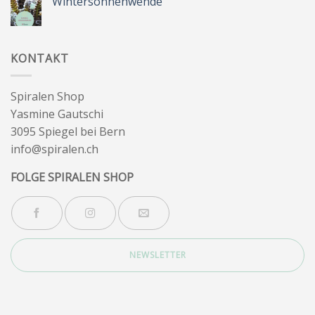
Wintersonnenwende
&
Wegbegleiter
Keine
Kommentare
zu
Wintersonnenwende
KONTAKT
Spiralen Shop
Yasmine Gautschi
3095 Spiegel bei Bern
info@spiralen.ch
FOLGE SPIRALEN SHOP
NEWSLETTER