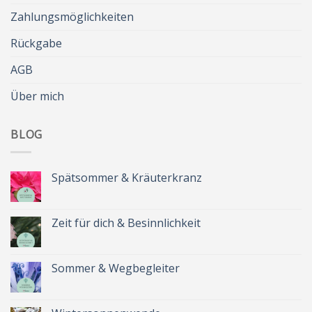
Zahlungsmöglichkeiten
Rückgabe
AGB
Über mich
BLOG
Spätsommer & Kräuterkranz
Keine
Kommentare
zu
Spätsommer
Zeit für dich & Besinnlichkeit
&
Kräuterkranz
Keine
Kommentare
zu
Zeit
Sommer & Wegbegleiter
für
dich
Keine
&
Kommentare
Besinnlichkeit
zu
Sommer