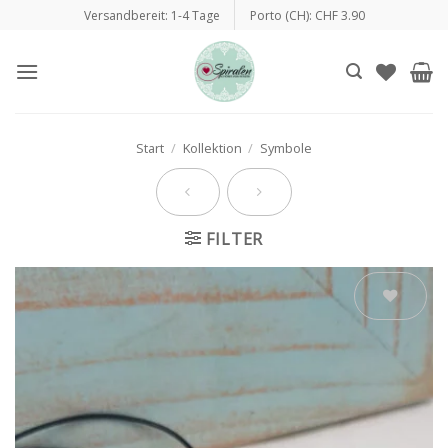
Zum
Versandbereit: 1-4 Tage
Porto (CH): CHF 3.90
Inhalt
springen
Start
/
Kollektion
/
Symbole
FILTER
Auf die
Wunschliste