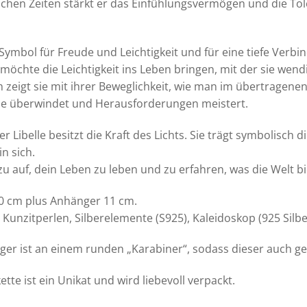
chen Zeiten stärkt er das Einfühlungsvermögen und die Tol
s Symbol für Freude und Leichtigkeit und für eine tiefe Ve
 möchte die Leichtigkeit ins Leben bringen, mit der sie wendig 
zeigt sie mit ihrer Beweglichkeit, wie man im übertragen
se überwindet und Herausforderungen meistert.
ier Libelle besitzt die Kraft des Lichts. Sie trägt symbolis
n sich.
azu auf, dein Leben zu leben und zu erfahren, was die Welt b
80 cm plus Anhänger 11 cm.
e Kunzitperlen, Silberelemente (S925), Kaleidoskop (925 Silbe
er ist an einem runden „Karabiner“, sodass dieser auch g
ette ist ein Unikat und wird liebevoll verpackt.