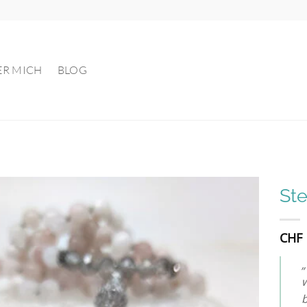
ER MICH
BLOG
Ste
Auf die
CHF
Wunschliste
„
w
b