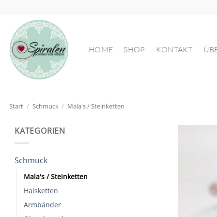
Zum
Inhalt
springen
HOME
SHOP
KONTAKT
ÜB
Start
/
Schmuck
/
Mala's / Steinketten
KATEGORIEN
Schmuck
Mala's / Steinketten
Halsketten
Armbänder