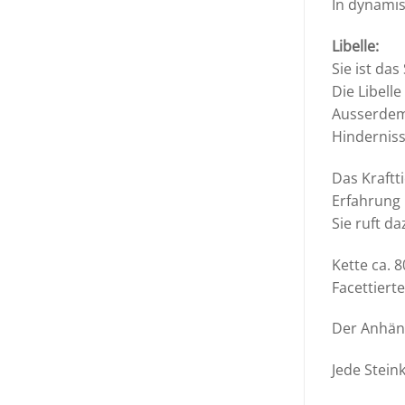
In dynamis
Libelle:
Sie ist da
Die Libelle
Ausserdem 
Hindernis
Das Kraftt
Erfahrung i
Sie ruft d
Kette ca. 
Facettiert
Der Anhäng
Jede Steink