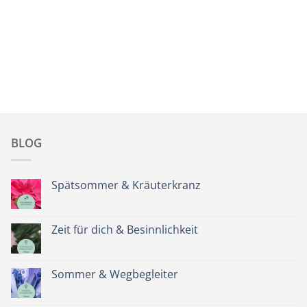
BLOG
Spätsommer & Kräuterkranz
Keine
Kommentare
zu
Spätsommer
Zeit für dich & Besinnlichkeit
&
Kräuterkranz
Keine
Kommentare
zu
Zeit
Sommer & Wegbegleiter
für
dich
Keine
&
Kommentare
Besinnlichkeit
zu