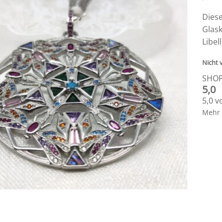
Diese
Glask
Libel
Nicht 
SHO
5,0
5,0 v
Mehr 