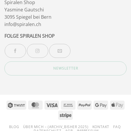
Spiralen Shop
Yasmine Gautschi
3095 Spiegel bei Bern
info@spiralen.ch
FOLGE SPIRALEN SHOP
NEWSLETTER
Twint
MasterCard
Visa
Bank
PayPal
Google
App
Transfer
Pay
Pay
Stripe
BLOG
ÜBER MICH – (ARCHIV_BISHER 2025)
KONTAKT
FAQ
DATENSCHUTZ
AGB
IMPRESSUM