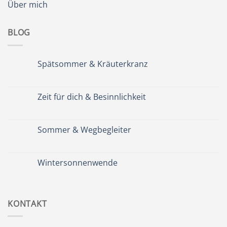
Über mich
BLOG
Spätsommer & Kräuterkranz
Keine
Kommentare
zu
Spätsommer
Zeit für dich & Besinnlichkeit
&
Kräuterkranz
Keine
Kommentare
zu
Zeit
Sommer & Wegbegleiter
für
dich
Keine
&
Kommentare
Besinnlichkeit
zu
Sommer
Wintersonnenwende
&
Wegbegleiter
Keine
Kommentare
zu
Wintersonnenwende
KONTAKT