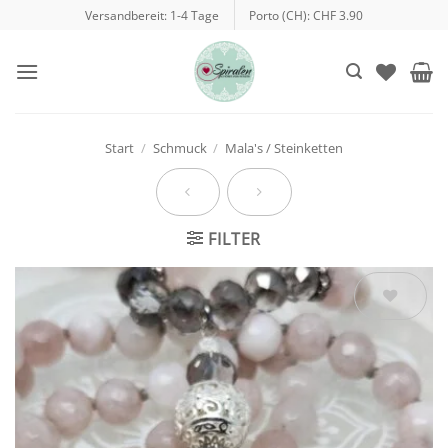
Zum
Versandbereit: 1-4 Tage
Porto (CH): CHF 3.90
Inhalt
springen
Start
/
Schmuck
/
Mala's / Steinketten
FILTER
Auf die
Wunschliste