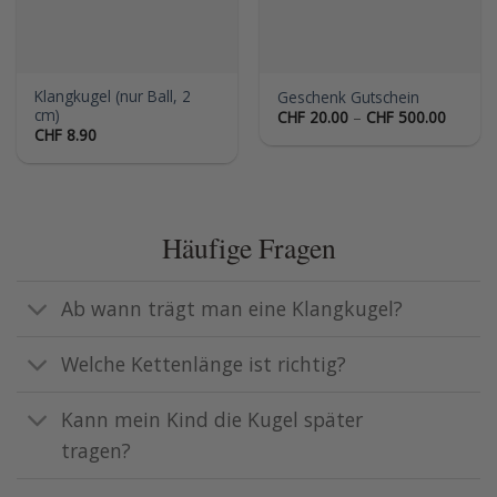
Klangkugel (nur Ball, 2
Geschenk Gutschein
cm)
Preiss
CHF
20.00
–
CHF
500.00
CHF 20
CHF
8.90
bis
CHF 50
Häufige Fragen
Ab wann trägt man eine Klangkugel?
Welche Kettenlänge ist richtig?
Kann mein Kind die Kugel später
tragen?