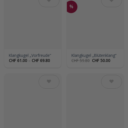
%
Auf die
Auf die
Wunschliste
Wunschliste
Klangkugel „Vorfreude“
Klangkugel „Blütenklang“
Preisspanne:
Ursprünglicher
Aktueller
CHF
61.00
–
CHF
69.80
CHF
59.80
CHF
50.00
CHF 61.00
Preis
Preis
bis
war:
ist:
CHF 69.80
CHF 59.80
CHF 50.00
Auf die
Auf die
Wunschliste
Wunschliste