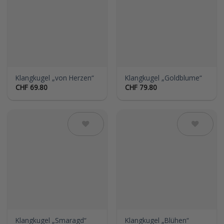
Auf die
Auf die
Wunschliste
Wunschliste
Klangkugel „von Herzen“
Klangkugel „Goldblume“
CHF
69.80
CHF
79.80
Auf die
Auf die
Wunschliste
Wunschliste
Klangkugel „Smaragd“
Klangkugel „Blühen“