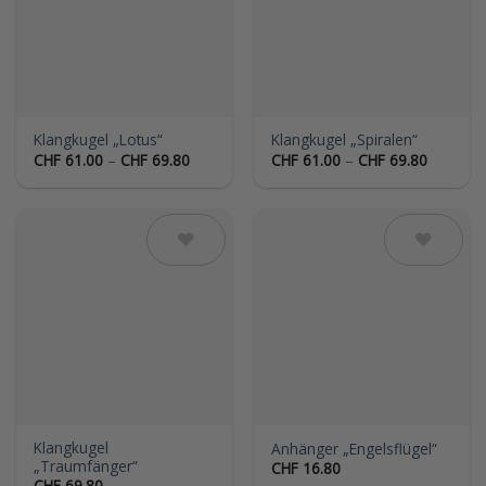
Klangkugel „Lotus“
Klangkugel „Spiralen“
Preisspanne:
Preisspa
CHF
61.00
–
CHF
69.80
CHF
61.00
–
CHF
69.80
CHF 61.00
CHF 61.
bis
bis
CHF 69.80
CHF 69.
Auf die
Auf die
Wunschliste
Wunschliste
Klangkugel
Anhänger „Engelsflügel“
„Traumfänger“
CHF
16.80
CHF
69.80