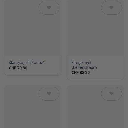
Auf die
Auf die
Wunschliste
Wunschliste
Klangkugel
Klangkugel „Sonne“
„Lebensbaum“
CHF
79.80
CHF
88.80
Auf die
Auf die
Wunschliste
Wunschliste