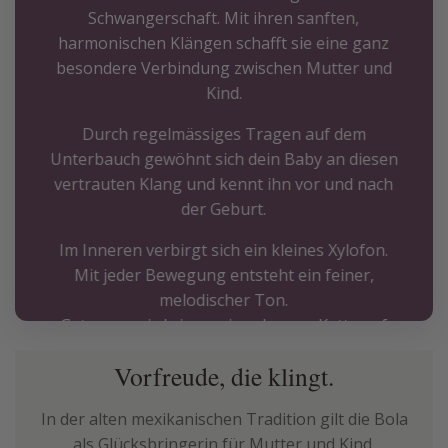
Schwangerschaft. Mit ihren sanften,
harmonischen Klängen schafft sie eine ganz
besondere Verbindung zwischen Mutter und
Kind.
Durch regelmässiges Tragen auf dem
Unterbauch gewöhnt sich dein Baby an diesen
vertrauten Klang und kennt ihn vor und nach
der Geburt.
Im Inneren verbirgt sich ein kleines Xylofon.
Mit jeder Bewegung entsteht ein feiner,
melodischer Ton.
Getragen wird sie an einer langen Kette auf
dem Bauch — so hört dein Kind den Klang
Vorfreude, die klingt.
schon vor der Geburt.
In der alten mexikanischen Tradition gilt die Bola
als Glücksbringerin für Mutter und Kind.