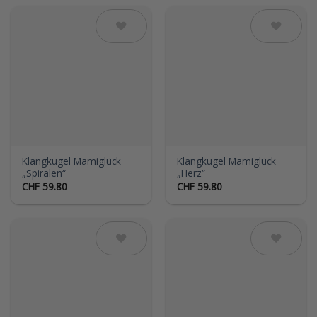
Auf die
Auf die
Wunschliste
Wunschliste
Klangkugel Mamiglück
Klangkugel Mamiglück
„Spiralen“
„Herz“
CHF
59.80
CHF
59.80
Auf die
Auf die
Wunschliste
Wunschliste