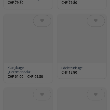
CHF
79.80
CHF
79.80
Auf die
Auf die
Wunschliste
Wunschliste
Klangkugel
Edelsteinkugel
„Herzmandala“
CHF
12.80
Preisspanne:
CHF
61.00
–
CHF
69.80
CHF 61.00
bis
CHF 69.80
Auf die
Auf die
Wunschliste
Wunschliste