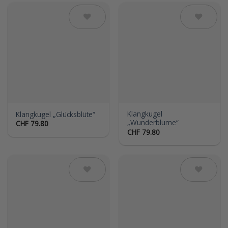
Auf die
Auf die
Wunschliste
Wunschliste
Klangkugel
Klangkugel „Glücksblüte“
„Wunderblume“
CHF
79.80
CHF
79.80
Auf die
Auf die
Wunschliste
Wunschliste