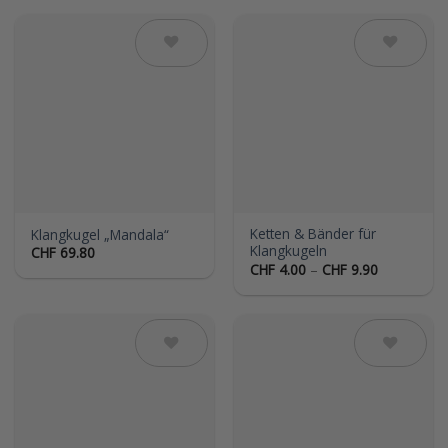
Auf die
Auf die
Wunschliste
Wunschliste
Ketten & Bänder für
Klangkugel „Mandala“
Klangkugeln
CHF
69.80
Preisspann
CHF
4.00
–
CHF
9.90
CHF 4.00
bis
CHF 9.90
Auf die
Auf die
Wunschliste
Wunschliste