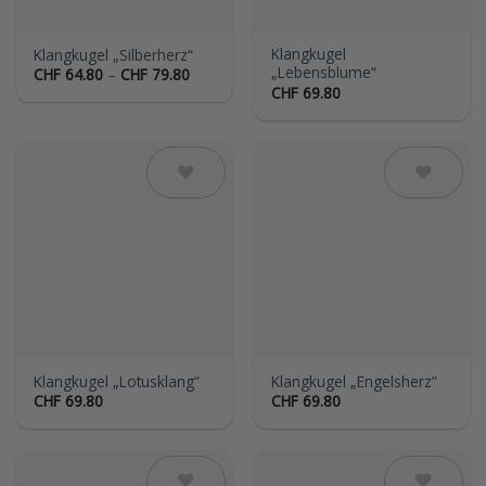
Klangkugel
Klangkugel „Silberherz“
„Lebensblume“
Preisspanne:
CHF
64.80
–
CHF
79.80
CHF 64.80
CHF
69.80
bis
CHF 79.80
Auf die
Auf die
Wunschliste
Wunschliste
Klangkugel „Lotusklang“
Klangkugel „Engelsherz“
CHF
69.80
CHF
69.80