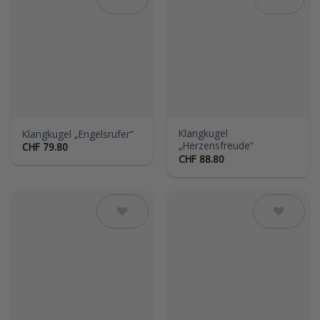
Auf die
Auf die
Wunschliste
Wunschliste
Klangkugel
Klangkugel „Engelsrufer“
„Herzensfreude“
CHF
79.80
CHF
88.80
Auf die
Auf die
Wunschliste
Wunschliste