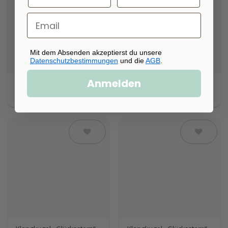
Auf die
Auf die
Wunschliste
Wunschliste
Mit dem Absenden akzeptierst du unsere
Datenschutzbestimmungen
und die
AGB
.
Anmelden
Klangkugel „Frangipani“
Klangkugel „Welt“
CHF
79.80
CHF
79.80
Auf die
Auf die
Wunschliste
Wunschliste