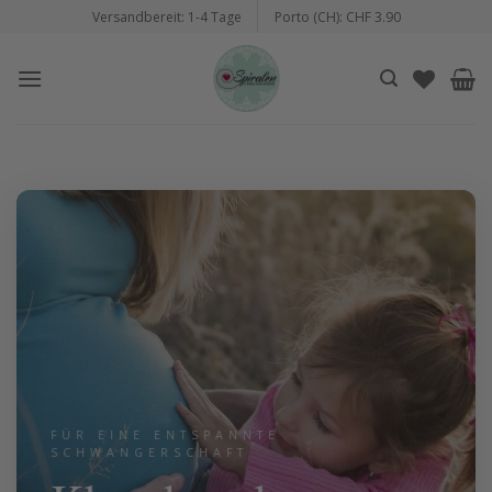
Zum
Versandbereit: 1-4 Tage
Porto (CH): CHF 3.90
Inhalt
springen
FÜR EINE ENTSPANNTE
SCHWANGERSCHAFT