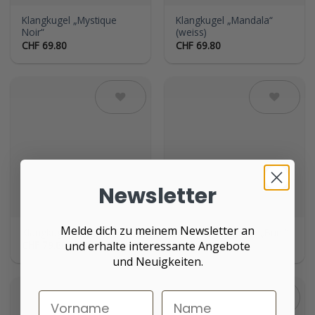
Klangkugel „Mystique
Klangkugel „Mandala“
Noir“
(weiss)
CHF
69.80
CHF
69.80
Auf die
Auf die
Wunschliste
Wunschliste
Newsletter
Melde dich zu meinem Newsletter an
Klangkugel „Blüte“
Klangkugel Spirale „Bunt“
CHF
79.80
CHF
79.80
und erhalte interessante Angebote
und Neuigkeiten.