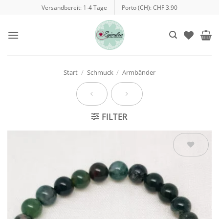
Zum
Versandbereit: 1-4 Tage
Porto (CH): CHF 3.90
Inhalt
springen
Start
/
Schmuck
/
Armbänder
FILTER
Auf die
Wunschliste