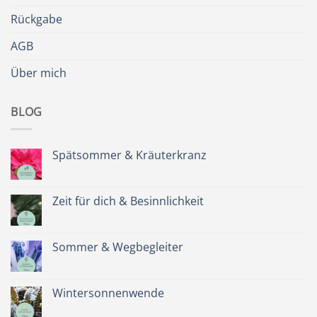
Rückgabe
AGB
Über mich
BLOG
Spätsommer & Kräuterkranz
Keine
Kommentare
zu
Spätsommer
Zeit für dich & Besinnlichkeit
&
Kräuterkranz
Keine
Kommentare
zu
Zeit
Sommer & Wegbegleiter
für
dich
Keine
&
Kommentare
Besinnlichkeit
zu
Sommer
Wintersonnenwende
&
Wegbegleiter
Keine