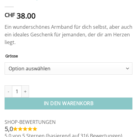
38.00
CHF
Ein wunderschönes Armband für dich selbst, aber auch
ein ideales Geschenk für jemanden, der dir am Herzen
liegt.
Grösse
Alternative:
Armband "Baum" Menge
IN DEN WARENKORB
SHOP-BEWERTUNGEN
5,0
5,0 von 5 Sternen (basierend auf 316 Bewertungen)