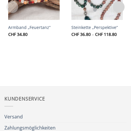
Armband „Feuertanz“
Steinkette „Perspektive“
Preiss
CHF
34.80
CHF
36.80
–
CHF
118.80
CHF 36
bis
CHF 11
KUNDENSERVICE
Versand
Zahlungsmöglichkeiten