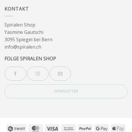
Wintersonnenwende
KONTAKT
Spiralen Shop
Yasmine Gautschi
3095 Spiegel bei Bern
info@spiralen.ch
FOLGE SPIRALEN SHOP
NEWSLETTER
Twint
MasterCard
Visa
Bank
PayPal
Google
App