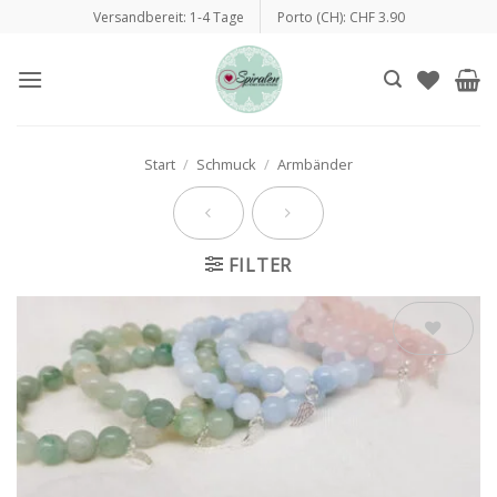
Zum
Versandbereit: 1-4 Tage
Porto (CH): CHF 3.90
Inhalt
springen
Start
/
Schmuck
/
Armbänder
FILTER
Auf die
Wunschliste