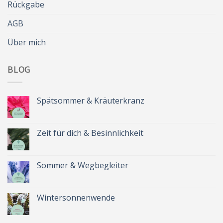
Rückgabe
AGB
Über mich
BLOG
Spätsommer & Kräuterkranz
Keine
Kommentare
zu
Spätsommer
Zeit für dich & Besinnlichkeit
&
Kräuterkranz
Keine
Kommentare
zu
Zeit
Sommer & Wegbegleiter
für
dich
Keine
&
Kommentare
Besinnlichkeit
zu
Sommer
Wintersonnenwende
&
Wegbegleiter
Keine
Kommentare
zu