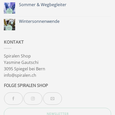
Zeit
Sommer & Wegbegleiter
für
dich
Keine
&
Kommentare
Besinnlichkeit
zu
Sommer
Wintersonnenwende
&
Wegbegleiter
Keine
Kommentare
zu
Wintersonnenwende
KONTAKT
Spiralen Shop
Yasmine Gautschi
3095 Spiegel bei Bern
info@spiralen.ch
FOLGE SPIRALEN SHOP
NEWSLETTER