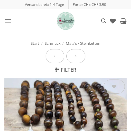
Zum
Versandbereit: 1-4 Tage
Porto (CH): CHF 3.90
Inhalt
springen
Start
/
Schmuck
/
Mala's / Steinketten
FILTER
Auf die
Wunschliste