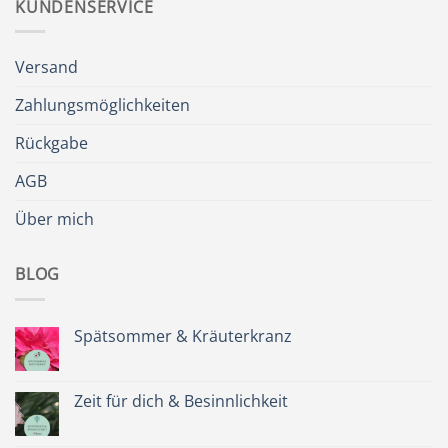
KUNDENSERVICE
Versand
Zahlungsmöglichkeiten
Rückgabe
AGB
Über mich
BLOG
Spätsommer & Kräuterkranz
Keine
Kommentare
zu
Spätsommer
Zeit für dich & Besinnlichkeit
&
Kräuterkranz
Keine
Kommentare
zu