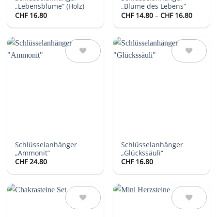
„Lebensblume“ (Holz)
„Blume des Lebens“
Preissp
CHF
16.80
CHF
14.80
–
CHF
16.80
CHF 14.
bis
CHF 16.
Auf die
Auf die
Wunschliste
Wunschliste
Schlüsselanhänger
Schlüsselanhänger
„Ammonit“
„Glückssäuli“
CHF
24.80
CHF
16.80
Auf die
Auf die