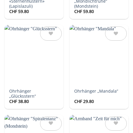
«Sternenflüstern»
„Mondlichtruhe“
(Lapislazuli)
(Mondstein)
CHF
59.80
CHF
59.80
Auf die
Auf die
Wunschliste
Wunschliste
Ohrhänger
Ohrhänger „Mandala“
„Glücksstern“
CHF
38.80
CHF
29.80