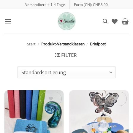
Zum
Versandbereit: 1-4 Tage
Porto (CH): CHF 3.90
Inhalt
springen
Start
/
Produkt-Versandklassen
/
Briefpost
FILTER
Auf die
Auf die
Wunschliste
Wunschliste