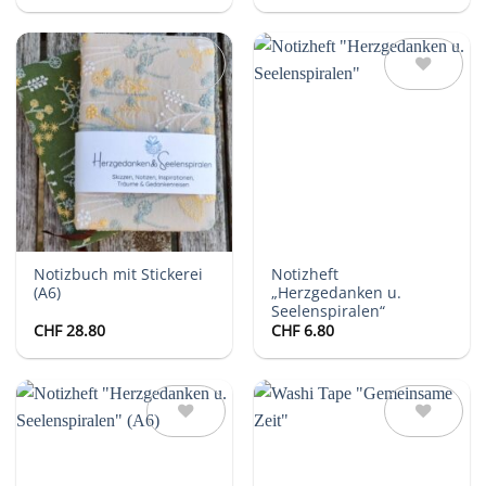
Auf die
Auf die
Wunschliste
Wunschliste
Notizbuch mit Stickerei
Notizheft
(A6)
„Herzgedanken u.
Seelenspiralen“
CHF
28.80
CHF
6.80
Auf die
Auf die
Wunschliste
Wunschliste