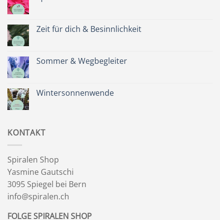
Keine
Kommentare
zu
Spätsommer
Zeit für dich & Besinnlichkeit
&
Kräuterkranz
Keine
Kommentare
zu
Zeit
Sommer & Wegbegleiter
für
dich
Keine
&
Kommentare
Besinnlichkeit
zu
Sommer
Wintersonnenwende
&
Wegbegleiter
Keine
Kommentare
zu
Wintersonnenwende
KONTAKT
Spiralen Shop
Yasmine Gautschi
3095 Spiegel bei Bern
info@spiralen.ch
FOLGE SPIRALEN SHOP