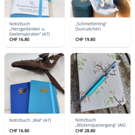
Notizbuch
„Schmetterling“
„Herzgedanken u.
(Suncatcher)
Seelenspiralen“ (A7)
CHF
16.80
CHF
19.80
Auf die
Auf die
Wunschliste
Wunschliste
Notizbuch
Notizbuch „Wal“ (A7)
„Blütenspaziergang“ (A6)
CHF
16.80
CHF
28.80