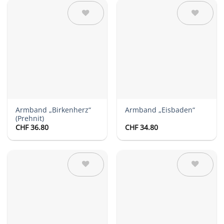
Auf die
Auf die
Wunschliste
Wunschliste
Armband „Birkenherz“
Armband „Eisbaden“
(Prehnit)
CHF
36.80
CHF
34.80
Auf die
Auf die
Wunschliste
Wunschliste